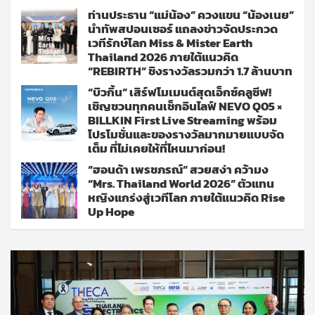
ท่านประธาน “แม่น้อง” ควงแขน “น้องเนย”
นำทัพสปอนเซอร์ แถลงข่าวจัดประกวด
เวทีรักษ์โลก Miss & Mister Earth
Thailand 2026 ภายใต้แนวคิด
“REBIRTH” ชิงรางวัลรวมกว่า 1.7 ล้านบาท
“บิวกิ้น” เสิร์ฟโมเมนต์สุดเอ็กซ์คลูซีฟ!
เชิญชวนทุกคนเช็กอินไลฟ์ NEVO Q05 ×
BILLKIN First Live Streaming พร้อม
โปรโมชั่นและของรางวัลมากมายแบบจัด
เต็ม ที่ไม่เคยให้ที่ไหนมาก่อน!
“ฮอนด้า เพรชภรณ์” สวยสง่า คว้ามง
“Mrs. Thailand World 2026” ตัวแทน
หญิงแกร่งสู่เวทีโลก ภายใต้แนวคิด Rise
Up Hope