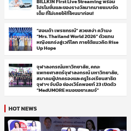
BILLKIN First Live Streaming พร้อม
โปรโมชั่นและของรางวัลมากมายแบบจัด
เต็ม ที่ไม่เคยให้ที่ไหนมาก่อน!
“ฮอนด้า เพรชภรณ์” สวยสง่า คว้ามง
“Mrs. Thailand World 2026” ตัวแทน
หญิงแกร่งสู่เวทีโลก ภายใต้แนวคิด Rise
Up Hope
จุฬาลงกรณ์มหาวิทยาลัย, คณะ
แพทยศาสตร์จุฬาลงกรณ์ มหาวิทยาลัย,
สมาคมผู้ปกครองและครูโรงเรียนสาธิต
จุฬาฯ จับมือ ช่องเวิร์คพอยท์ 23 เปิดตัว
“MedUMORE หมอขอชาเลนจ์”
HOT NEWS