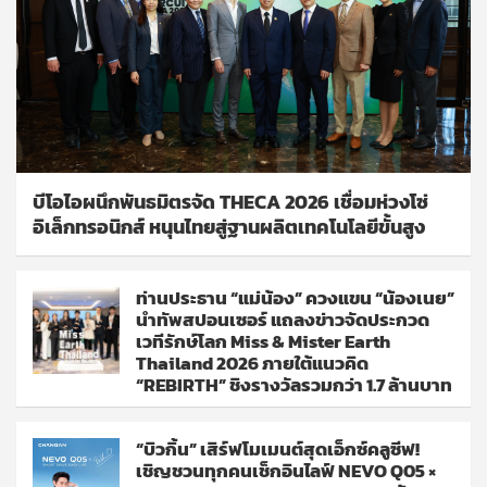
บีโอไอผนึกพันธมิตรจัด THECA 2026 เชื่อมห่วงโซ่
อิเล็กทรอนิกส์ หนุนไทยสู่ฐานผลิตเทคโนโลยีขั้นสูง
ท่านประธาน “แม่น้อง” ควงแขน “น้องเนย”
นำทัพสปอนเซอร์ แถลงข่าวจัดประกวด
เวทีรักษ์โลก Miss & Mister Earth
Thailand 2026 ภายใต้แนวคิด
“REBIRTH” ชิงรางวัลรวมกว่า 1.7 ล้านบาท
“บิวกิ้น” เสิร์ฟโมเมนต์สุดเอ็กซ์คลูซีฟ!
เชิญชวนทุกคนเช็กอินไลฟ์ NEVO Q05 ×