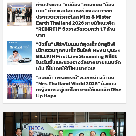
ท่านประธาน “แม่น้อง” ควงแขน “น้อง
เนย” นำทัพสปอนเซอร์ แถลงข่าวจัด
ประกวดเวทีรักษ์โลก Miss & Mister
Earth Thailand 2026 ภายใต้แนวคิด
“REBIRTH” ชิงรางวัลรวมกว่า 1.7 ล้าน
บาท
“บิวกิ้น” เสิร์ฟโมเมนต์สุดเอ็กซ์คลูซีฟ!
เชิญชวนทุกคนเช็กอินไลฟ์ NEVO Q05 ×
BILLKIN First Live Streaming พร้อม
โปรโมชั่นและของรางวัลมากมายแบบจัด
เต็ม ที่ไม่เคยให้ที่ไหนมาก่อน!
“ฮอนด้า เพรชภรณ์” สวยสง่า คว้ามง
“Mrs. Thailand World 2026” ตัวแทน
หญิงแกร่งสู่เวทีโลก ภายใต้แนวคิด Rise
Up Hope