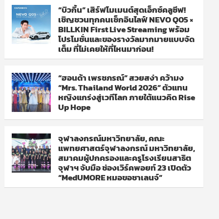
“บิวกิ้น” เสิร์ฟโมเมนต์สุดเอ็กซ์คลูซีฟ!
เชิญชวนทุกคนเช็กอินไลฟ์ NEVO Q05 ×
BILLKIN First Live Streaming พร้อม
โปรโมชั่นและของรางวัลมากมายแบบจัด
เต็ม ที่ไม่เคยให้ที่ไหนมาก่อน!
“ฮอนด้า เพรชภรณ์” สวยสง่า คว้ามง
“Mrs. Thailand World 2026” ตัวแทน
หญิงแกร่งสู่เวทีโลก ภายใต้แนวคิด Rise
Up Hope
จุฬาลงกรณ์มหาวิทยาลัย, คณะ
แพทยศาสตร์จุฬาลงกรณ์ มหาวิทยาลัย,
สมาคมผู้ปกครองและครูโรงเรียนสาธิต
จุฬาฯ จับมือ ช่องเวิร์คพอยท์ 23 เปิดตัว
“MedUMORE หมอขอชาเลนจ์”