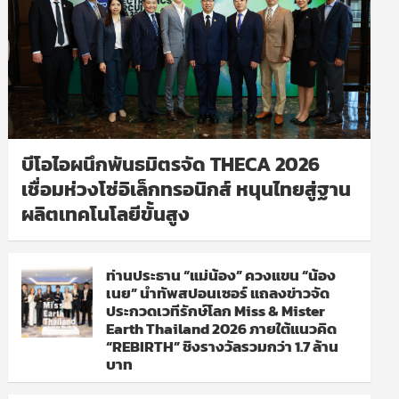
บีโอไอผนึกพันธมิตรจัด THECA 2026
เชื่อมห่วงโซ่อิเล็กทรอนิกส์ หนุนไทยสู่ฐาน
ผลิตเทคโนโลยีขั้นสูง
ท่านประธาน “แม่น้อง” ควงแขน “น้อง
เนย” นำทัพสปอนเซอร์ แถลงข่าวจัด
ประกวดเวทีรักษ์โลก Miss & Mister
Earth Thailand 2026 ภายใต้แนวคิด
“REBIRTH” ชิงรางวัลรวมกว่า 1.7 ล้าน
บาท