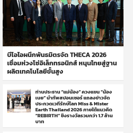
บีโอไอผนึกพันธมิตรจัด THECA 2026
เชื่อมห่วงโซ่อิเล็กทรอนิกส์ หนุนไทยสู่ฐาน
ผลิตเทคโนโลยีขั้นสูง
ท่านประธาน “แม่น้อง” ควงแขน “น้อง
เนย” นำทัพสปอนเซอร์ แถลงข่าวจัด
ประกวดเวทีรักษ์โลก Miss & Mister
Earth Thailand 2026 ภายใต้แนวคิด
“REBIRTH” ชิงรางวัลรวมกว่า 1.7 ล้าน
บาท