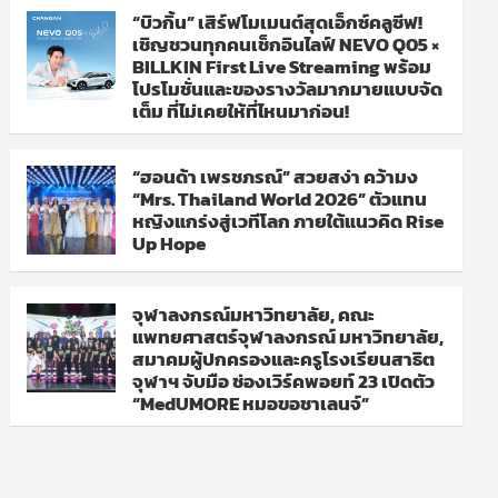
“บิวกิ้น” เสิร์ฟโมเมนต์สุดเอ็กซ์คลูซีฟ!
เชิญชวนทุกคนเช็กอินไลฟ์ NEVO Q05 ×
BILLKIN First Live Streaming พร้อม
โปรโมชั่นและของรางวัลมากมายแบบจัด
เต็ม ที่ไม่เคยให้ที่ไหนมาก่อน!
“ฮอนด้า เพรชภรณ์” สวยสง่า คว้ามง
“Mrs. Thailand World 2026” ตัวแทน
หญิงแกร่งสู่เวทีโลก ภายใต้แนวคิด Rise
Up Hope
จุฬาลงกรณ์มหาวิทยาลัย, คณะ
แพทยศาสตร์จุฬาลงกรณ์ มหาวิทยาลัย,
สมาคมผู้ปกครองและครูโรงเรียนสาธิต
จุฬาฯ จับมือ ช่องเวิร์คพอยท์ 23 เปิดตัว
“MedUMORE หมอขอชาเลนจ์”