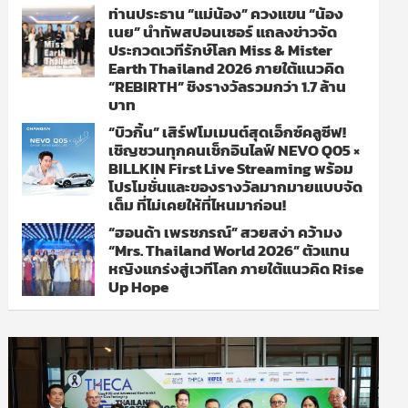
ท่านประธาน “แม่น้อง” ควงแขน “น้อง
เนย” นำทัพสปอนเซอร์ แถลงข่าวจัด
ประกวดเวทีรักษ์โลก Miss & Mister
Earth Thailand 2026 ภายใต้แนวคิด
“REBIRTH” ชิงรางวัลรวมกว่า 1.7 ล้าน
บาท
“บิวกิ้น” เสิร์ฟโมเมนต์สุดเอ็กซ์คลูซีฟ!
เชิญชวนทุกคนเช็กอินไลฟ์ NEVO Q05 ×
BILLKIN First Live Streaming พร้อม
โปรโมชั่นและของรางวัลมากมายแบบจัด
เต็ม ที่ไม่เคยให้ที่ไหนมาก่อน!
“ฮอนด้า เพรชภรณ์” สวยสง่า คว้ามง
“Mrs. Thailand World 2026” ตัวแทน
หญิงแกร่งสู่เวทีโลก ภายใต้แนวคิด Rise
Up Hope