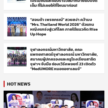
โปรโมชั่นและของรางวัลมากมายแบบจัด
เต็ม ที่ไม่เคยให้ที่ไหนมาก่อน!
“ฮอนด้า เพรชภรณ์” สวยสง่า คว้ามง
“Mrs. Thailand World 2026” ตัวแทน
หญิงแกร่งสู่เวทีโลก ภายใต้แนวคิด Rise
Up Hope
จุฬาลงกรณ์มหาวิทยาลัย, คณะ
แพทยศาสตร์จุฬาลงกรณ์ มหาวิทยาลัย,
สมาคมผู้ปกครองและครูโรงเรียนสาธิต
จุฬาฯ จับมือ ช่องเวิร์คพอยท์ 23 เปิดตัว
“MedUMORE หมอขอชาเลนจ์”
HOT NEWS