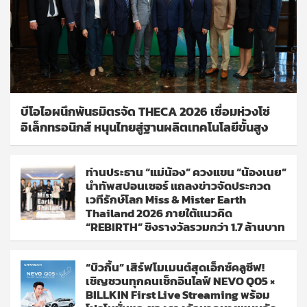
บีโอไอผนึกพันธมิตรจัด THECA 2026 เชื่อมห่วงโซ่
อิเล็กทรอนิกส์ หนุนไทยสู่ฐานผลิตเทคโนโลยีขั้นสูง
ท่านประธาน “แม่น้อง” ควงแขน “น้องเนย”
นำทัพสปอนเซอร์ แถลงข่าวจัดประกวด
เวทีรักษ์โลก Miss & Mister Earth
Thailand 2026 ภายใต้แนวคิด
“REBIRTH” ชิงรางวัลรวมกว่า 1.7 ล้านบาท
“บิวกิ้น” เสิร์ฟโมเมนต์สุดเอ็กซ์คลูซีฟ!
เชิญชวนทุกคนเช็กอินไลฟ์ NEVO Q05 ×
BILLKIN First Live Streaming พร้อม