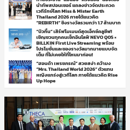
นำทัพสปอนเซอร์ แถลงข่าวจัดประกวด
เวทีรักษ์โลก Miss & Mister Earth
Thailand 2026 ภายใต้แนวคิด
“REBIRTH” ชิงรางวัลรวมกว่า 1.7 ล้านบาท
“บิวกิ้น” เสิร์ฟโมเมนต์สุดเอ็กซ์คลูซีฟ!
เชิญชวนทุกคนเช็กอินไลฟ์ NEVO Q05 ×
BILLKIN First Live Streaming พร้อม
โปรโมชั่นและของรางวัลมากมายแบบจัด
เต็ม ที่ไม่เคยให้ที่ไหนมาก่อน!
“ฮอนด้า เพรชภรณ์” สวยสง่า คว้ามง
“Mrs. Thailand World 2026” ตัวแทน
หญิงแกร่งสู่เวทีโลก ภายใต้แนวคิด Rise
Up Hope