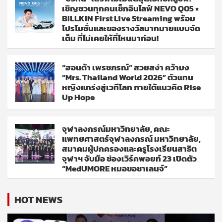
เชิญชวนทุกคนเช็กอินไลฟ์ NEVO Q05 ×
BILLKIN First Live Streaming พร้อม
โปรโมชั่นและของรางวัลมากมายแบบจัด
เต็ม ที่ไม่เคยให้ที่ไหนมาก่อน!
“ฮอนด้า เพรชภรณ์” สวยสง่า คว้ามง
“Mrs. Thailand World 2026” ตัวแทน
หญิงแกร่งสู่เวทีโลก ภายใต้แนวคิด Rise
Up Hope
จุฬาลงกรณ์มหาวิทยาลัย, คณะ
แพทยศาสตร์จุฬาลงกรณ์ มหาวิทยาลัย,
สมาคมผู้ปกครองและครูโรงเรียนสาธิต
จุฬาฯ จับมือ ช่องเวิร์คพอยท์ 23 เปิดตัว
“MedUMORE หมอขอชาเลนจ์”
HOT NEWS