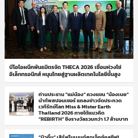
บีโอไอผนึกพันธมิตรจัด THECA 2026 เชื่อมห่วงโซ่
อิเล็กทรอนิกส์ หนุนไทยสู่ฐานผลิตเทคโนโลยีขั้นสูง
ท่านประธาน “แม่น้อง” ควงแขน “น้องเนย”
นำทัพสปอนเซอร์ แถลงข่าวจัดประกวด
เวทีรักษ์โลก Miss & Mister Earth
Thailand 2026 ภายใต้แนวคิด
“REBIRTH” ชิงรางวัลรวมกว่า 1.7 ล้านบาท
“บิวกิ้น” เสิร์ฟโมเมนต์สุดเอ็กซ์คลูซีฟ!