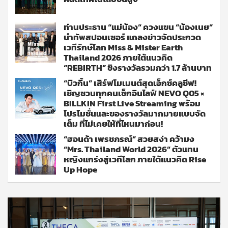
ท่านประธาน “แม่น้อง” ควงแขน “น้องเนย”
นำทัพสปอนเซอร์ แถลงข่าวจัดประกวด
เวทีรักษ์โลก Miss & Mister Earth
Thailand 2026 ภายใต้แนวคิด
“REBIRTH” ชิงรางวัลรวมกว่า 1.7 ล้านบาท
“บิวกิ้น” เสิร์ฟโมเมนต์สุดเอ็กซ์คลูซีฟ!
เชิญชวนทุกคนเช็กอินไลฟ์ NEVO Q05 ×
BILLKIN First Live Streaming พร้อม
โปรโมชั่นและของรางวัลมากมายแบบจัด
เต็ม ที่ไม่เคยให้ที่ไหนมาก่อน!
“ฮอนด้า เพรชภรณ์” สวยสง่า คว้ามง
“Mrs. Thailand World 2026” ตัวแทน
หญิงแกร่งสู่เวทีโลก ภายใต้แนวคิด Rise
Up Hope