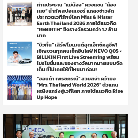
ท่านประธาน “แม่น้อง” ควงแขน “น้อง
เนย” นำทัพสปอนเซอร์ แถลงข่าวจัด
ประกวดเวทีรักษ์โลก Miss & Mister
Earth Thailand 2026 ภายใต้แนวคิด
“REBIRTH” ชิงรางวัลรวมกว่า 1.7 ล้าน
บาท
“บิวกิ้น” เสิร์ฟโมเมนต์สุดเอ็กซ์คลูซีฟ!
เชิญชวนทุกคนเช็กอินไลฟ์ NEVO Q05 ×
BILLKIN First Live Streaming พร้อม
โปรโมชั่นและของรางวัลมากมายแบบจัด
เต็ม ที่ไม่เคยให้ที่ไหนมาก่อน!
“ฮอนด้า เพรชภรณ์” สวยสง่า คว้ามง
“Mrs. Thailand World 2026” ตัวแทน
หญิงแกร่งสู่เวทีโลก ภายใต้แนวคิด Rise
Up Hope