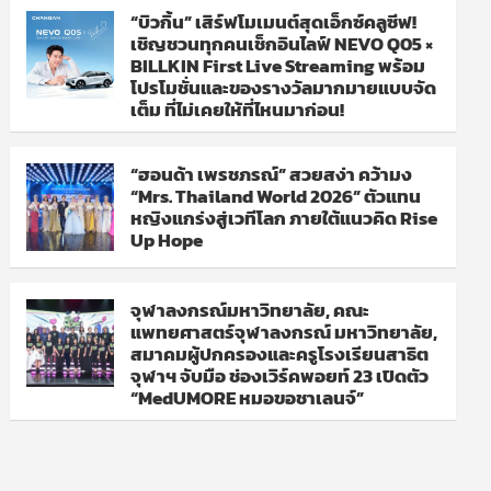
“บิวกิ้น” เสิร์ฟโมเมนต์สุดเอ็กซ์คลูซีฟ!
เชิญชวนทุกคนเช็กอินไลฟ์ NEVO Q05 ×
BILLKIN First Live Streaming พร้อม
โปรโมชั่นและของรางวัลมากมายแบบจัด
เต็ม ที่ไม่เคยให้ที่ไหนมาก่อน!
“ฮอนด้า เพรชภรณ์” สวยสง่า คว้ามง
“Mrs. Thailand World 2026” ตัวแทน
หญิงแกร่งสู่เวทีโลก ภายใต้แนวคิด Rise
Up Hope
จุฬาลงกรณ์มหาวิทยาลัย, คณะ
แพทยศาสตร์จุฬาลงกรณ์ มหาวิทยาลัย,
สมาคมผู้ปกครองและครูโรงเรียนสาธิต
จุฬาฯ จับมือ ช่องเวิร์คพอยท์ 23 เปิดตัว
“MedUMORE หมอขอชาเลนจ์”