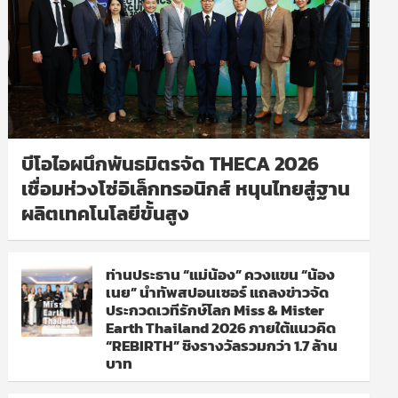
บีโอไอผนึกพันธมิตรจัด THECA 2026
เชื่อมห่วงโซ่อิเล็กทรอนิกส์ หนุนไทยสู่ฐาน
ผลิตเทคโนโลยีขั้นสูง
ท่านประธาน “แม่น้อง” ควงแขน “น้อง
เนย” นำทัพสปอนเซอร์ แถลงข่าวจัด
ประกวดเวทีรักษ์โลก Miss & Mister
Earth Thailand 2026 ภายใต้แนวคิด
“REBIRTH” ชิงรางวัลรวมกว่า 1.7 ล้าน
บาท