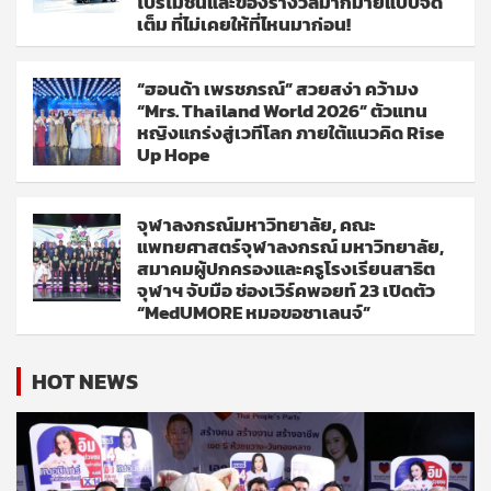
โปรโมชั่นและของรางวัลมากมายแบบจัด
เต็ม ที่ไม่เคยให้ที่ไหนมาก่อน!
“ฮอนด้า เพรชภรณ์” สวยสง่า คว้ามง
“Mrs. Thailand World 2026” ตัวแทน
หญิงแกร่งสู่เวทีโลก ภายใต้แนวคิด Rise
Up Hope
จุฬาลงกรณ์มหาวิทยาลัย, คณะ
แพทยศาสตร์จุฬาลงกรณ์ มหาวิทยาลัย,
สมาคมผู้ปกครองและครูโรงเรียนสาธิต
จุฬาฯ จับมือ ช่องเวิร์คพอยท์ 23 เปิดตัว
“MedUMORE หมอขอชาเลนจ์”
HOT NEWS