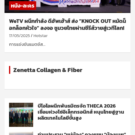
หนัง-ละคร
WeTV ผนึกกำลัง ดีฮัพเฮ้าส์ ส่ง “KNOCK OUT หมัดน็
อกล็อกหัวใจ” ลงจอ ชูมวยไทยผ่านซีรีส์วายสู่เวทีโลก!
17/05/2025
Hotstar
การแข่งขันแมตช์ส…
Zenetta Collagen & Fiber
บีโอไอผนึกพันธมิตรจัด THECA 2026
เชื่อมห่วงโซ่อิเล็กทรอนิกส์ หนุนไทยสู่ฐาน
ผลิตเทคโนโลยีขั้นสูง
ท่านประธาน “แม่น้อง” ควงแขน “น้องเนย”