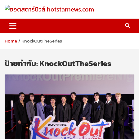
Skip
to
content
ฮอตสตาร์นิวส์ hotstarnews.com
Home
KnockOutTheSeries
ป้ายกำกับ:
KnockOutTheSeries