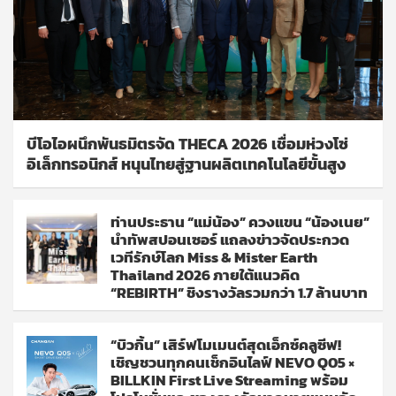
บีโอไอผนึกพันธมิตรจัด THECA 2026 เชื่อมห่วงโซ่
อิเล็กทรอนิกส์ หนุนไทยสู่ฐานผลิตเทคโนโลยีขั้นสูง
ท่านประธาน “แม่น้อง” ควงแขน “น้องเนย”
นำทัพสปอนเซอร์ แถลงข่าวจัดประกวด
เวทีรักษ์โลก Miss & Mister Earth
Thailand 2026 ภายใต้แนวคิด
“REBIRTH” ชิงรางวัลรวมกว่า 1.7 ล้านบาท
“บิวกิ้น” เสิร์ฟโมเมนต์สุดเอ็กซ์คลูซีฟ!
เชิญชวนทุกคนเช็กอินไลฟ์ NEVO Q05 ×
BILLKIN First Live Streaming พร้อม