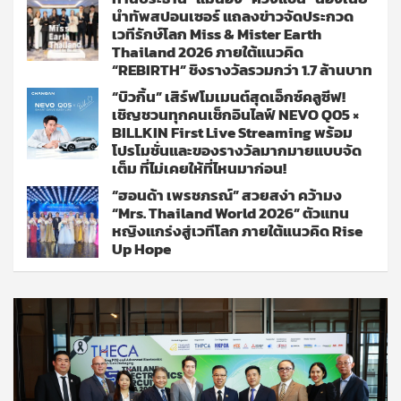
นำทัพสปอนเซอร์ แถลงข่าวจัดประกวด
เวทีรักษ์โลก Miss & Mister Earth
Thailand 2026 ภายใต้แนวคิด
“REBIRTH” ชิงรางวัลรวมกว่า 1.7 ล้านบาท
“บิวกิ้น” เสิร์ฟโมเมนต์สุดเอ็กซ์คลูซีฟ!
เชิญชวนทุกคนเช็กอินไลฟ์ NEVO Q05 ×
BILLKIN First Live Streaming พร้อม
โปรโมชั่นและของรางวัลมากมายแบบจัด
เต็ม ที่ไม่เคยให้ที่ไหนมาก่อน!
“ฮอนด้า เพรชภรณ์” สวยสง่า คว้ามง
“Mrs. Thailand World 2026” ตัวแทน
หญิงแกร่งสู่เวทีโลก ภายใต้แนวคิด Rise
Up Hope