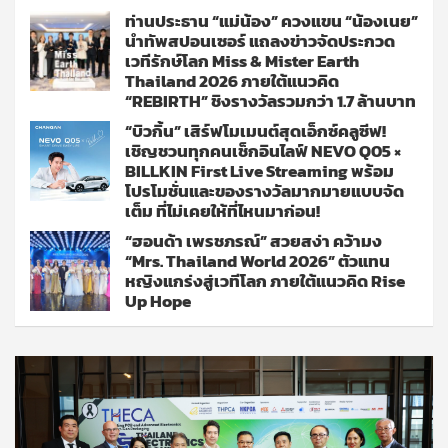
ท่านประธาน “แม่น้อง” ควงแขน “น้องเนย”
นำทัพสปอนเซอร์ แถลงข่าวจัดประกวด
เวทีรักษ์โลก Miss & Mister Earth
Thailand 2026 ภายใต้แนวคิด
“REBIRTH” ชิงรางวัลรวมกว่า 1.7 ล้านบาท
“บิวกิ้น” เสิร์ฟโมเมนต์สุดเอ็กซ์คลูซีฟ!
เชิญชวนทุกคนเช็กอินไลฟ์ NEVO Q05 ×
BILLKIN First Live Streaming พร้อม
โปรโมชั่นและของรางวัลมากมายแบบจัด
เต็ม ที่ไม่เคยให้ที่ไหนมาก่อน!
“ฮอนด้า เพรชภรณ์” สวยสง่า คว้ามง
“Mrs. Thailand World 2026” ตัวแทน
หญิงแกร่งสู่เวทีโลก ภายใต้แนวคิด Rise
Up Hope