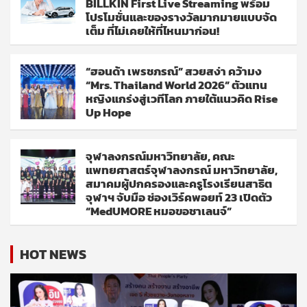
BILLKIN First Live Streaming พร้อม
โปรโมชั่นและของรางวัลมากมายแบบจัด
เต็ม ที่ไม่เคยให้ที่ไหนมาก่อน!
“ฮอนด้า เพรชภรณ์” สวยสง่า คว้ามง
“Mrs. Thailand World 2026” ตัวแทน
หญิงแกร่งสู่เวทีโลก ภายใต้แนวคิด Rise
Up Hope
จุฬาลงกรณ์มหาวิทยาลัย, คณะ
แพทยศาสตร์จุฬาลงกรณ์ มหาวิทยาลัย,
สมาคมผู้ปกครองและครูโรงเรียนสาธิต
จุฬาฯ จับมือ ช่องเวิร์คพอยท์ 23 เปิดตัว
“MedUMORE หมอขอชาเลนจ์”
HOT NEWS