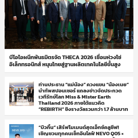
บีโอไอผนึกพันธมิตรจัด THECA 2026 เชื่อมห่วงโซ่
อิเล็กทรอนิกส์ หนุนไทยสู่ฐานผลิตเทคโนโลยีขั้นสูง
ท่านประธาน “แม่น้อง” ควงแขน “น้องเนย”
นำทัพสปอนเซอร์ แถลงข่าวจัดประกวด
เวทีรักษ์โลก Miss & Mister Earth
Thailand 2026 ภายใต้แนวคิด
“REBIRTH” ชิงรางวัลรวมกว่า 1.7 ล้านบาท
“บิวกิ้น” เสิร์ฟโมเมนต์สุดเอ็กซ์คลูซีฟ!
เชิญชวนทุกคนเช็กอินไลฟ์ NEVO Q05 ×