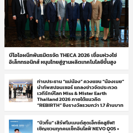
บีโอไอผนึกพันธมิตรจัด THECA 2026 เชื่อมห่วงโซ่
อิเล็กทรอนิกส์ หนุนไทยสู่ฐานผลิตเทคโนโลยีขั้นสูง
ท่านประธาน “แม่น้อง” ควงแขน “น้องเนย”
นำทัพสปอนเซอร์ แถลงข่าวจัดประกวด
เวทีรักษ์โลก Miss & Mister Earth
Thailand 2026 ภายใต้แนวคิด
“REBIRTH” ชิงรางวัลรวมกว่า 1.7 ล้านบาท
“บิวกิ้น” เสิร์ฟโมเมนต์สุดเอ็กซ์คลูซีฟ!
เชิญชวนทุกคนเช็กอินไลฟ์ NEVO Q05 ×