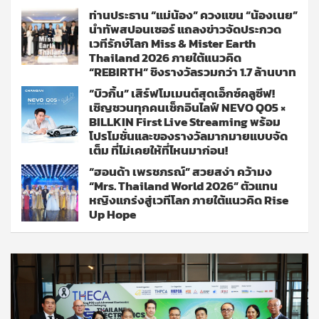
ท่านประธาน “แม่น้อง” ควงแขน “น้องเนย”
นำทัพสปอนเซอร์ แถลงข่าวจัดประกวด
เวทีรักษ์โลก Miss & Mister Earth
Thailand 2026 ภายใต้แนวคิด
“REBIRTH” ชิงรางวัลรวมกว่า 1.7 ล้านบาท
“บิวกิ้น” เสิร์ฟโมเมนต์สุดเอ็กซ์คลูซีฟ!
เชิญชวนทุกคนเช็กอินไลฟ์ NEVO Q05 ×
BILLKIN First Live Streaming พร้อม
โปรโมชั่นและของรางวัลมากมายแบบจัด
เต็ม ที่ไม่เคยให้ที่ไหนมาก่อน!
“ฮอนด้า เพรชภรณ์” สวยสง่า คว้ามง
“Mrs. Thailand World 2026” ตัวแทน
หญิงแกร่งสู่เวทีโลก ภายใต้แนวคิด Rise
Up Hope