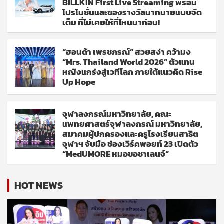
BILLKIN First Live Streaming พร้อม
โปรโมชั่นและของรางวัลมากมายแบบจัด
เต็ม ที่ไม่เคยให้ที่ไหนมาก่อน!
“ฮอนด้า เพรชภรณ์” สวยสง่า คว้ามง
“Mrs. Thailand World 2026” ตัวแทน
หญิงแกร่งสู่เวทีโลก ภายใต้แนวคิด Rise
Up Hope
จุฬาลงกรณ์มหาวิทยาลัย, คณะ
แพทยศาสตร์จุฬาลงกรณ์ มหาวิทยาลัย,
สมาคมผู้ปกครองและครูโรงเรียนสาธิต
จุฬาฯ จับมือ ช่องเวิร์คพอยท์ 23 เปิดตัว
“MedUMORE หมอขอชาเลนจ์”
HOT NEWS