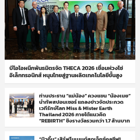
บีโอไอผนึกพันธมิตรจัด THECA 2026 เชื่อมห่วงโซ่
อิเล็กทรอนิกส์ หนุนไทยสู่ฐานผลิตเทคโนโลยีขั้นสูง
ท่านประธาน “แม่น้อง” ควงแขน “น้องเนย”
นำทัพสปอนเซอร์ แถลงข่าวจัดประกวด
เวทีรักษ์โลก Miss & Mister Earth
Thailand 2026 ภายใต้แนวคิด
“REBIRTH” ชิงรางวัลรวมกว่า 1.7 ล้านบาท
“บิวกิ้น” เสิร์ฟโมเมนต์สุดเอ็กซ์คลูซีฟ!