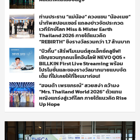
ท่านประธาน “แม่น้อง” ควงแขน “น้องเนย”
นำทัพสปอนเซอร์ แถลงข่าวจัดประกวด
เวทีรักษ์โลก Miss & Mister Earth
Thailand 2026 ภายใต้แนวคิด
“REBIRTH” ชิงรางวัลรวมกว่า 1.7 ล้านบาท
“บิวกิ้น” เสิร์ฟโมเมนต์สุดเอ็กซ์คลูซีฟ!
เชิญชวนทุกคนเช็กอินไลฟ์ NEVO Q05 ×
BILLKIN First Live Streaming พร้อม
โปรโมชั่นและของรางวัลมากมายแบบจัด
เต็ม ที่ไม่เคยให้ที่ไหนมาก่อน!
“ฮอนด้า เพรชภรณ์” สวยสง่า คว้ามง
“Mrs. Thailand World 2026” ตัวแทน
หญิงแกร่งสู่เวทีโลก ภายใต้แนวคิด Rise
Up Hope