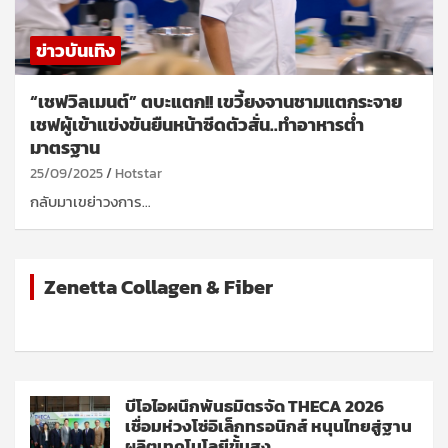
ข่าวบันเทิง
“เชฟวิลเมนต์” ตบะแตก!! เขวี้ยงจานชามแตกระจาย
เชฟผู้เข้าแข่งขันยืนหน้าซีดตัวสั่น..ทำอาหารต่ำ
มาตรฐาน
25/09/2025
Hotstar
กลับมาเขย่าวงการ…
Zenetta Collagen & Fiber
บีโอไอผนึกพันธมิตรจัด THECA 2026
เชื่อมห่วงโซ่อิเล็กทรอนิกส์ หนุนไทยสู่ฐาน
ผลิตเทคโนโลยีขั้นสูง