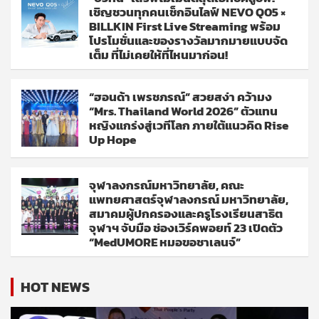
เชิญชวนทุกคนเช็กอินไลฟ์ NEVO Q05 ×
BILLKIN First Live Streaming พร้อม
โปรโมชั่นและของรางวัลมากมายแบบจัด
เต็ม ที่ไม่เคยให้ที่ไหนมาก่อน!
“ฮอนด้า เพรชภรณ์” สวยสง่า คว้ามง
“Mrs. Thailand World 2026” ตัวแทน
หญิงแกร่งสู่เวทีโลก ภายใต้แนวคิด Rise
Up Hope
จุฬาลงกรณ์มหาวิทยาลัย, คณะ
แพทยศาสตร์จุฬาลงกรณ์ มหาวิทยาลัย,
สมาคมผู้ปกครองและครูโรงเรียนสาธิต
จุฬาฯ จับมือ ช่องเวิร์คพอยท์ 23 เปิดตัว
“MedUMORE หมอขอชาเลนจ์”
HOT NEWS