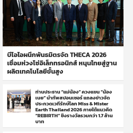
บีโอไอผนึกพันธมิตรจัด THECA 2026
เชื่อมห่วงโซ่อิเล็กทรอนิกส์ หนุนไทยสู่ฐาน
ผลิตเทคโนโลยีขั้นสูง
ท่านประธาน “แม่น้อง” ควงแขน “น้อง
เนย” นำทัพสปอนเซอร์ แถลงข่าวจัด
ประกวดเวทีรักษ์โลก Miss & Mister
Earth Thailand 2026 ภายใต้แนวคิด
“REBIRTH” ชิงรางวัลรวมกว่า 1.7 ล้าน
บาท