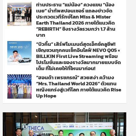
ท่านประธาน “แม่น้อง” ควงแขน “น้อง
เนย” นำทัพสปอนเซอร์ แถลงข่าวจัด
ประกวดเวทีรักษ์โลก Miss & Mister
Earth Thailand 2026 ภายใต้แนวคิด
“REBIRTH” ชิงรางวัลรวมกว่า 1.7 ล้าน
บาท
“บิวกิ้น” เสิร์ฟโมเมนต์สุดเอ็กซ์คลูซีฟ!
เชิญชวนทุกคนเช็กอินไลฟ์ NEVO Q05 ×
BILLKIN First Live Streaming พร้อม
โปรโมชั่นและของรางวัลมากมายแบบจัด
เต็ม ที่ไม่เคยให้ที่ไหนมาก่อน!
“ฮอนด้า เพรชภรณ์” สวยสง่า คว้ามง
“Mrs. Thailand World 2026” ตัวแทน
หญิงแกร่งสู่เวทีโลก ภายใต้แนวคิด Rise
Up Hope