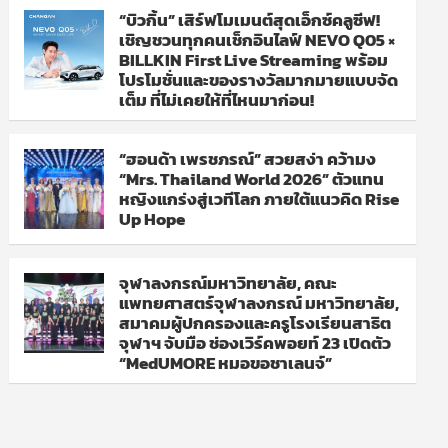
“บิวกิ้น” เสิร์ฟโมเมนต์สุดเอ็กซ์คลูซีฟ!
เชิญชวนทุกคนเช็กอินไลฟ์ NEVO Q05 ×
BILLKIN First Live Streaming พร้อม
โปรโมชั่นและของรางวัลมากมายแบบจัด
เต็ม ที่ไม่เคยให้ที่ไหนมาก่อน!
“ฮอนด้า เพรชภรณ์” สวยสง่า คว้ามง
“Mrs. Thailand World 2026” ตัวแทน
หญิงแกร่งสู่เวทีโลก ภายใต้แนวคิด Rise
Up Hope
จุฬาลงกรณ์มหาวิทยาลัย, คณะ
แพทยศาสตร์จุฬาลงกรณ์ มหาวิทยาลัย,
สมาคมผู้ปกครองและครูโรงเรียนสาธิต
จุฬาฯ จับมือ ช่องเวิร์คพอยท์ 23 เปิดตัว
“MedUMORE หมอขอชาเลนจ์”