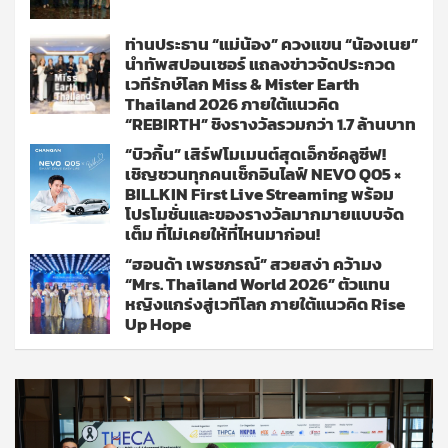
ท่านประธาน “แม่น้อง” ควงแขน “น้องเนย”
นำทัพสปอนเซอร์ แถลงข่าวจัดประกวด
เวทีรักษ์โลก Miss & Mister Earth
Thailand 2026 ภายใต้แนวคิด
“REBIRTH” ชิงรางวัลรวมกว่า 1.7 ล้านบาท
“บิวกิ้น” เสิร์ฟโมเมนต์สุดเอ็กซ์คลูซีฟ!
เชิญชวนทุกคนเช็กอินไลฟ์ NEVO Q05 ×
BILLKIN First Live Streaming พร้อม
โปรโมชั่นและของรางวัลมากมายแบบจัด
เต็ม ที่ไม่เคยให้ที่ไหนมาก่อน!
“ฮอนด้า เพรชภรณ์” สวยสง่า คว้ามง
“Mrs. Thailand World 2026” ตัวแทน
หญิงแกร่งสู่เวทีโลก ภายใต้แนวคิด Rise
Up Hope