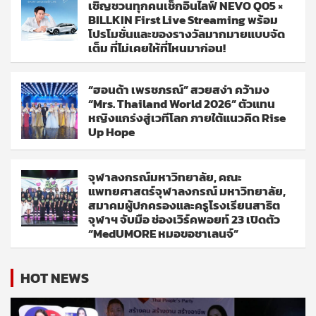
เชิญชวนทุกคนเช็กอินไลฟ์ NEVO Q05 ×
BILLKIN First Live Streaming พร้อม
โปรโมชั่นและของรางวัลมากมายแบบจัด
เต็ม ที่ไม่เคยให้ที่ไหนมาก่อน!
“ฮอนด้า เพรชภรณ์” สวยสง่า คว้ามง
“Mrs. Thailand World 2026” ตัวแทน
หญิงแกร่งสู่เวทีโลก ภายใต้แนวคิด Rise
Up Hope
จุฬาลงกรณ์มหาวิทยาลัย, คณะ
แพทยศาสตร์จุฬาลงกรณ์ มหาวิทยาลัย,
สมาคมผู้ปกครองและครูโรงเรียนสาธิต
จุฬาฯ จับมือ ช่องเวิร์คพอยท์ 23 เปิดตัว
“MedUMORE หมอขอชาเลนจ์”
HOT NEWS