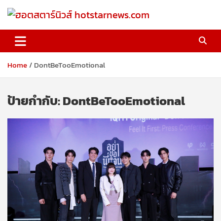
Skip
to
content
ฮอตสตาร์นิวส์ hotstarnews.com
Home
DontBeTooEmotional
ป้ายกำกับ:
DontBeTooEmotional