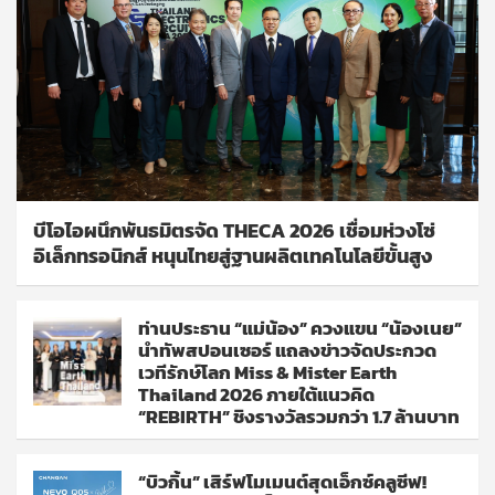
บีโอไอผนึกพันธมิตรจัด THECA 2026 เชื่อมห่วงโซ่
อิเล็กทรอนิกส์ หนุนไทยสู่ฐานผลิตเทคโนโลยีขั้นสูง
ท่านประธาน “แม่น้อง” ควงแขน “น้องเนย”
นำทัพสปอนเซอร์ แถลงข่าวจัดประกวด
เวทีรักษ์โลก Miss & Mister Earth
Thailand 2026 ภายใต้แนวคิด
“REBIRTH” ชิงรางวัลรวมกว่า 1.7 ล้านบาท
“บิวกิ้น” เสิร์ฟโมเมนต์สุดเอ็กซ์คลูซีฟ!