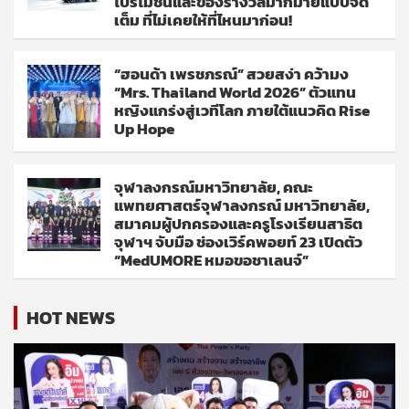
โปรโมชั่นและของรางวัลมากมายแบบจัด
เต็ม ที่ไม่เคยให้ที่ไหนมาก่อน!
“ฮอนด้า เพรชภรณ์” สวยสง่า คว้ามง
“Mrs. Thailand World 2026” ตัวแทน
หญิงแกร่งสู่เวทีโลก ภายใต้แนวคิด Rise
Up Hope
จุฬาลงกรณ์มหาวิทยาลัย, คณะ
แพทยศาสตร์จุฬาลงกรณ์ มหาวิทยาลัย,
สมาคมผู้ปกครองและครูโรงเรียนสาธิต
จุฬาฯ จับมือ ช่องเวิร์คพอยท์ 23 เปิดตัว
“MedUMORE หมอขอชาเลนจ์”
HOT NEWS