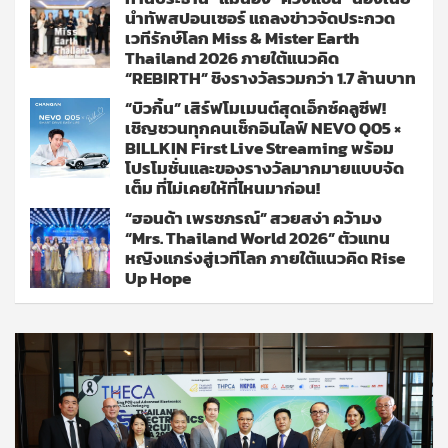
นำทัพสปอนเซอร์ แถลงข่าวจัดประกวด
เวทีรักษ์โลก Miss & Mister Earth
Thailand 2026 ภายใต้แนวคิด
“REBIRTH” ชิงรางวัลรวมกว่า 1.7 ล้านบาท
“บิวกิ้น” เสิร์ฟโมเมนต์สุดเอ็กซ์คลูซีฟ!
เชิญชวนทุกคนเช็กอินไลฟ์ NEVO Q05 ×
BILLKIN First Live Streaming พร้อม
โปรโมชั่นและของรางวัลมากมายแบบจัด
เต็ม ที่ไม่เคยให้ที่ไหนมาก่อน!
“ฮอนด้า เพรชภรณ์” สวยสง่า คว้ามง
“Mrs. Thailand World 2026” ตัวแทน
หญิงแกร่งสู่เวทีโลก ภายใต้แนวคิด Rise
Up Hope