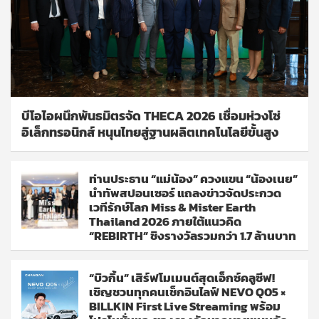
บีโอไอผนึกพันธมิตรจัด THECA 2026 เชื่อมห่วงโซ่
อิเล็กทรอนิกส์ หนุนไทยสู่ฐานผลิตเทคโนโลยีขั้นสูง
ท่านประธาน “แม่น้อง” ควงแขน “น้องเนย”
นำทัพสปอนเซอร์ แถลงข่าวจัดประกวด
เวทีรักษ์โลก Miss & Mister Earth
Thailand 2026 ภายใต้แนวคิด
“REBIRTH” ชิงรางวัลรวมกว่า 1.7 ล้านบาท
“บิวกิ้น” เสิร์ฟโมเมนต์สุดเอ็กซ์คลูซีฟ!
เชิญชวนทุกคนเช็กอินไลฟ์ NEVO Q05 ×
BILLKIN First Live Streaming พร้อม