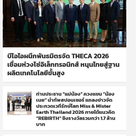
บีโอไอผนึกพันธมิตรจัด THECA 2026
เชื่อมห่วงโซ่อิเล็กทรอนิกส์ หนุนไทยสู่ฐาน
ผลิตเทคโนโลยีขั้นสูง
ท่านประธาน “แม่น้อง” ควงแขน “น้อง
เนย” นำทัพสปอนเซอร์ แถลงข่าวจัด
ประกวดเวทีรักษ์โลก Miss & Mister
Earth Thailand 2026 ภายใต้แนวคิด
“REBIRTH” ชิงรางวัลรวมกว่า 1.7 ล้าน
บาท