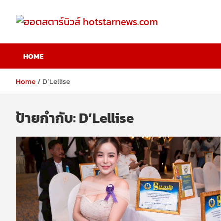
Skip
to
content
ฮอตสตาร์นิวส์
HOME
hotstarnews.com
Home
D’Lellise
ป้ายกำกับ:
D’Lellise