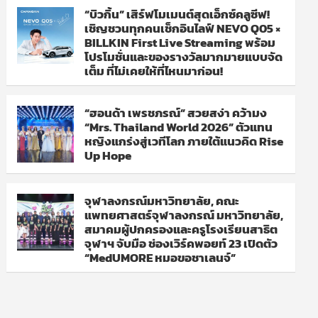
“บิวกิ้น” เสิร์ฟโมเมนต์สุดเอ็กซ์คลูซีฟ!
เชิญชวนทุกคนเช็กอินไลฟ์ NEVO Q05 ×
BILLKIN First Live Streaming พร้อม
โปรโมชั่นและของรางวัลมากมายแบบจัด
เต็ม ที่ไม่เคยให้ที่ไหนมาก่อน!
“ฮอนด้า เพรชภรณ์” สวยสง่า คว้ามง
“Mrs. Thailand World 2026” ตัวแทน
หญิงแกร่งสู่เวทีโลก ภายใต้แนวคิด Rise
Up Hope
จุฬาลงกรณ์มหาวิทยาลัย, คณะ
แพทยศาสตร์จุฬาลงกรณ์ มหาวิทยาลัย,
สมาคมผู้ปกครองและครูโรงเรียนสาธิต
จุฬาฯ จับมือ ช่องเวิร์คพอยท์ 23 เปิดตัว
“MedUMORE หมอขอชาเลนจ์”