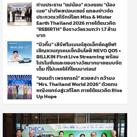
ท่านประธาน “แม่น้อง” ควงแขน “น้อง
เนย” นำทัพสปอนเซอร์ แถลงข่าวจัด
ประกวดเวทีรักษ์โลก Miss & Mister
Earth Thailand 2026 ภายใต้แนวคิด
“REBIRTH” ชิงรางวัลรวมกว่า 1.7 ล้าน
บาท
“บิวกิ้น” เสิร์ฟโมเมนต์สุดเอ็กซ์คลูซีฟ!
เชิญชวนทุกคนเช็กอินไลฟ์ NEVO Q05 ×
BILLKIN First Live Streaming พร้อม
โปรโมชั่นและของรางวัลมากมายแบบจัด
เต็ม ที่ไม่เคยให้ที่ไหนมาก่อน!
“ฮอนด้า เพรชภรณ์” สวยสง่า คว้ามง
“Mrs. Thailand World 2026” ตัวแทน
หญิงแกร่งสู่เวทีโลก ภายใต้แนวคิด Rise
Up Hope