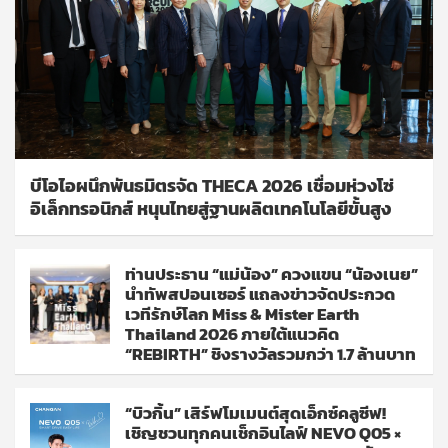
บีโอไอผนึกพันธมิตรจัด THECA 2026 เชื่อมห่วงโซ่
อิเล็กทรอนิกส์ หนุนไทยสู่ฐานผลิตเทคโนโลยีขั้นสูง
ท่านประธาน “แม่น้อง” ควงแขน “น้องเนย”
นำทัพสปอนเซอร์ แถลงข่าวจัดประกวด
เวทีรักษ์โลก Miss & Mister Earth
Thailand 2026 ภายใต้แนวคิด
“REBIRTH” ชิงรางวัลรวมกว่า 1.7 ล้านบาท
“บิวกิ้น” เสิร์ฟโมเมนต์สุดเอ็กซ์คลูซีฟ!
เชิญชวนทุกคนเช็กอินไลฟ์ NEVO Q05 ×