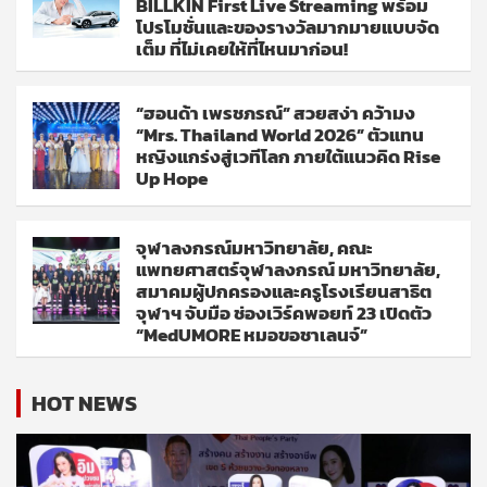
BILLKIN First Live Streaming พร้อม
โปรโมชั่นและของรางวัลมากมายแบบจัด
เต็ม ที่ไม่เคยให้ที่ไหนมาก่อน!
“ฮอนด้า เพรชภรณ์” สวยสง่า คว้ามง
“Mrs. Thailand World 2026” ตัวแทน
หญิงแกร่งสู่เวทีโลก ภายใต้แนวคิด Rise
Up Hope
จุฬาลงกรณ์มหาวิทยาลัย, คณะ
แพทยศาสตร์จุฬาลงกรณ์ มหาวิทยาลัย,
สมาคมผู้ปกครองและครูโรงเรียนสาธิต
จุฬาฯ จับมือ ช่องเวิร์คพอยท์ 23 เปิดตัว
“MedUMORE หมอขอชาเลนจ์”
HOT NEWS