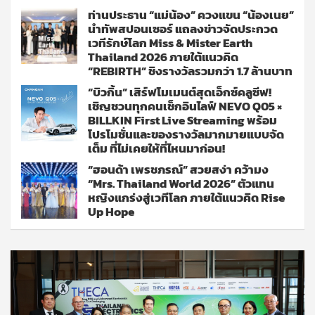
ท่านประธาน “แม่น้อง” ควงแขน “น้องเนย”
นำทัพสปอนเซอร์ แถลงข่าวจัดประกวด
เวทีรักษ์โลก Miss & Mister Earth
Thailand 2026 ภายใต้แนวคิด
“REBIRTH” ชิงรางวัลรวมกว่า 1.7 ล้านบาท
“บิวกิ้น” เสิร์ฟโมเมนต์สุดเอ็กซ์คลูซีฟ!
เชิญชวนทุกคนเช็กอินไลฟ์ NEVO Q05 ×
BILLKIN First Live Streaming พร้อม
โปรโมชั่นและของรางวัลมากมายแบบจัด
เต็ม ที่ไม่เคยให้ที่ไหนมาก่อน!
“ฮอนด้า เพรชภรณ์” สวยสง่า คว้ามง
“Mrs. Thailand World 2026” ตัวแทน
หญิงแกร่งสู่เวทีโลก ภายใต้แนวคิด Rise
Up Hope