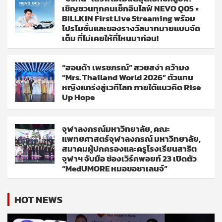
เชิญชวนทุกคนเช็กอินไลฟ์ NEVO Q05 ×
BILLKIN First Live Streaming พร้อม
โปรโมชั่นและของรางวัลมากมายแบบจัด
เต็ม ที่ไม่เคยให้ที่ไหนมาก่อน!
“ฮอนด้า เพรชภรณ์” สวยสง่า คว้ามง
“Mrs. Thailand World 2026” ตัวแทน
หญิงแกร่งสู่เวทีโลก ภายใต้แนวคิด Rise
Up Hope
จุฬาลงกรณ์มหาวิทยาลัย, คณะ
แพทยศาสตร์จุฬาลงกรณ์ มหาวิทยาลัย,
สมาคมผู้ปกครองและครูโรงเรียนสาธิต
จุฬาฯ จับมือ ช่องเวิร์คพอยท์ 23 เปิดตัว
“MedUMORE หมอขอชาเลนจ์”
HOT NEWS