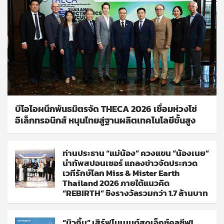
บีโอไอผนึกพันธมิตรจัด THECA 2026 เชื่อมห่วงโซ่
อิเล็กทรอนิกส์ หนุนไทยสู่ฐานผลิตเทคโนโลยีขั้นสูง
ท่านประธาน “แม่น้อง” ควงแขน “น้องเนย”
นำทัพสปอนเซอร์ แถลงข่าวจัดประกวด
เวทีรักษ์โลก Miss & Mister Earth
Thailand 2026 ภายใต้แนวคิด
“REBIRTH” ชิงรางวัลรวมกว่า 1.7 ล้านบาท
“บิวกิ้น” เสิร์ฟโมเมนต์สุดเอ็กซ์คลูซีฟ!