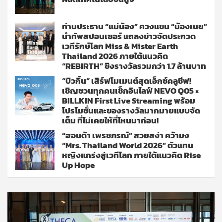
ท่านประธาน “แม่น้อง” ควงแขน “น้องเนย”
นำทัพสปอนเซอร์ แถลงข่าวจัดประกวด
เวทีรักษ์โลก Miss & Mister Earth
Thailand 2026 ภายใต้แนวคิด
“REBIRTH” ชิงรางวัลรวมกว่า 1.7 ล้านบาท
“บิวกิ้น” เสิร์ฟโมเมนต์สุดเอ็กซ์คลูซีฟ!
เชิญชวนทุกคนเช็กอินไลฟ์ NEVO Q05 ×
BILLKIN First Live Streaming พร้อม
โปรโมชั่นและของรางวัลมากมายแบบจัด
เต็ม ที่ไม่เคยให้ที่ไหนมาก่อน!
“ฮอนด้า เพรชภรณ์” สวยสง่า คว้ามง
“Mrs. Thailand World 2026” ตัวแทน
หญิงแกร่งสู่เวทีโลก ภายใต้แนวคิด Rise
Up Hope