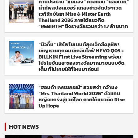
ท่านประธาน “แม่น้อง” ควงแขน “น้องเนย”
นำทัพสปอนเซอร์ แถลงข่าวจัดประกวด
เวทีรักษ์โลก Miss & Mister Earth
Thailand 2026 ภายใต้แนวคิด
“REBIRTH” ชิงรางวัลรวมกว่า 1.7 ล้านบาท
“บิวกิ้น” เสิร์ฟโมเมนต์สุดเอ็กซ์คลูซีฟ!
เชิญชวนทุกคนเช็กอินไลฟ์ NEVO Q05 ×
BILLKIN First Live Streaming พร้อม
โปรโมชั่นและของรางวัลมากมายแบบจัด
เต็ม ที่ไม่เคยให้ที่ไหนมาก่อน!
“ฮอนด้า เพรชภรณ์” สวยสง่า คว้ามง
“Mrs. Thailand World 2026” ตัวแทน
หญิงแกร่งสู่เวทีโลก ภายใต้แนวคิด Rise
Up Hope
HOT NEWS