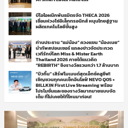
บีโอไอผนึกพันธมิตรจัด THECA 2026
เชื่อมห่วงโซ่อิเล็กทรอนิกส์ หนุนไทยสู่ฐาน
ผลิตเทคโนโลยีขั้นสูง
ท่านประธาน “แม่น้อง” ควงแขน “น้องเนย”
นำทัพสปอนเซอร์ แถลงข่าวจัดประกวด
เวทีรักษ์โลก Miss & Mister Earth
Thailand 2026 ภายใต้แนวคิด
“REBIRTH” ชิงรางวัลรวมกว่า 1.7 ล้านบาท
“บิวกิ้น” เสิร์ฟโมเมนต์สุดเอ็กซ์คลูซีฟ!
เชิญชวนทุกคนเช็กอินไลฟ์ NEVO Q05 ×
BILLKIN First Live Streaming พร้อม
โปรโมชั่นและของรางวัลมากมายแบบจัด
เต็ม ที่ไม่เคยให้ที่ไหนมาก่อน!