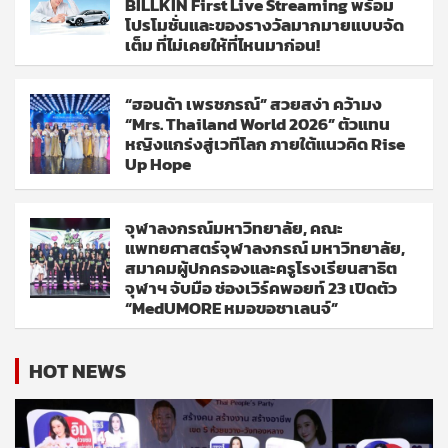
BILLKIN First Live Streaming พร้อม
โปรโมชั่นและของรางวัลมากมายแบบจัด
เต็ม ที่ไม่เคยให้ที่ไหนมาก่อน!
“ฮอนด้า เพรชภรณ์” สวยสง่า คว้ามง
“Mrs. Thailand World 2026” ตัวแทน
หญิงแกร่งสู่เวทีโลก ภายใต้แนวคิด Rise
Up Hope
จุฬาลงกรณ์มหาวิทยาลัย, คณะ
แพทยศาสตร์จุฬาลงกรณ์ มหาวิทยาลัย,
สมาคมผู้ปกครองและครูโรงเรียนสาธิต
จุฬาฯ จับมือ ช่องเวิร์คพอยท์ 23 เปิดตัว
“MedUMORE หมอขอชาเลนจ์”
HOT NEWS