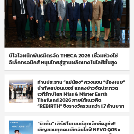
บีโอไอผนึกพันธมิตรจัด THECA 2026 เชื่อมห่วงโซ่
อิเล็กทรอนิกส์ หนุนไทยสู่ฐานผลิตเทคโนโลยีขั้นสูง
ท่านประธาน “แม่น้อง” ควงแขน “น้องเนย”
นำทัพสปอนเซอร์ แถลงข่าวจัดประกวด
เวทีรักษ์โลก Miss & Mister Earth
Thailand 2026 ภายใต้แนวคิด
“REBIRTH” ชิงรางวัลรวมกว่า 1.7 ล้านบาท
“บิวกิ้น” เสิร์ฟโมเมนต์สุดเอ็กซ์คลูซีฟ!
เชิญชวนทุกคนเช็กอินไลฟ์ NEVO Q05 ×