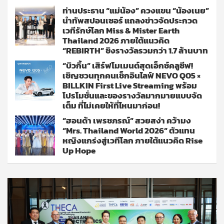
ท่านประธาน “แม่น้อง” ควงแขน “น้องเนย”
นำทัพสปอนเซอร์ แถลงข่าวจัดประกวด
เวทีรักษ์โลก Miss & Mister Earth
Thailand 2026 ภายใต้แนวคิด
“REBIRTH” ชิงรางวัลรวมกว่า 1.7 ล้านบาท
“บิวกิ้น” เสิร์ฟโมเมนต์สุดเอ็กซ์คลูซีฟ!
เชิญชวนทุกคนเช็กอินไลฟ์ NEVO Q05 ×
BILLKIN First Live Streaming พร้อม
โปรโมชั่นและของรางวัลมากมายแบบจัด
เต็ม ที่ไม่เคยให้ที่ไหนมาก่อน!
“ฮอนด้า เพรชภรณ์” สวยสง่า คว้ามง
“Mrs. Thailand World 2026” ตัวแทน
หญิงแกร่งสู่เวทีโลก ภายใต้แนวคิด Rise
Up Hope