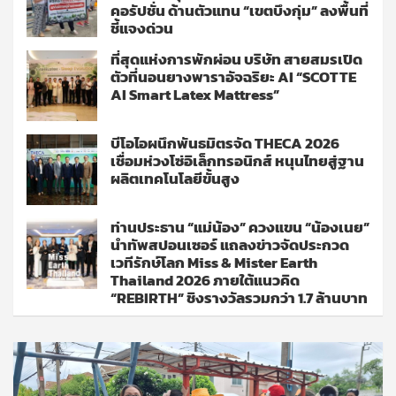
คอรัปชั่น ด้านตัวแทน “เขตบึงกุ่ม” ลงพื้นที่
ชี้แจงด่วน
ที่สุดแห่งการพักผ่อน บริษัท สายสมรเปิด
ตัวที่นอนยางพาราอัจฉริยะ AI “SCOTTE
AI Smart Latex Mattress”
บีโอไอผนึกพันธมิตรจัด THECA 2026
เชื่อมห่วงโซ่อิเล็กทรอนิกส์ หนุนไทยสู่ฐาน
ผลิตเทคโนโลยีขั้นสูง
ท่านประธาน “แม่น้อง” ควงแขน “น้องเนย”
นำทัพสปอนเซอร์ แถลงข่าวจัดประกวด
เวทีรักษ์โลก Miss & Mister Earth
Thailand 2026 ภายใต้แนวคิด
“REBIRTH” ชิงรางวัลรวมกว่า 1.7 ล้านบาท