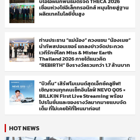
บีโอไอผนึกพันธมิตรจัด THECA 2026
เชื่อมห่วงโซ่อิเล็กทรอนิกส์ หนุนไทยสู่ฐาน
ผลิตเทคโนโลยีขั้นสูง
ท่านประธาน “แม่น้อง” ควงแขน “น้องเนย”
นำทัพสปอนเซอร์ แถลงข่าวจัดประกวด
เวทีรักษ์โลก Miss & Mister Earth
Thailand 2026 ภายใต้แนวคิด
“REBIRTH” ชิงรางวัลรวมกว่า 1.7 ล้านบาท
“บิวกิ้น” เสิร์ฟโมเมนต์สุดเอ็กซ์คลูซีฟ!
เชิญชวนทุกคนเช็กอินไลฟ์ NEVO Q05 ×
BILLKIN First Live Streaming พร้อม
โปรโมชั่นและของรางวัลมากมายแบบจัด
เต็ม ที่ไม่เคยให้ที่ไหนมาก่อน!
HOT NEWS