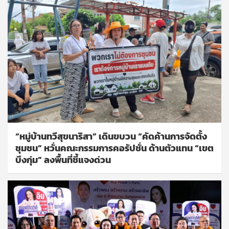
“หมู่บ้านทวีสุขนาริสา” เดินขบวน “คัดค้านการจัดตั้ง
ชุมชน” หวั่นคณะกรรมการคอรัปชั่น ด้านตัวแทน “เขต
บึงกุ่ม” ลงพื้นที่ชี้แจงด่วน