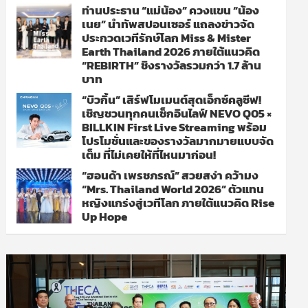
ท่านประธาน “แม่น้อง” ควงแขน “น้อง
เนย” นำทัพสปอนเซอร์ แถลงข่าวจัด
ประกวดเวทีรักษ์โลก Miss & Mister
Earth Thailand 2026 ภายใต้แนวคิด
“REBIRTH” ชิงรางวัลรวมกว่า 1.7 ล้าน
บาท
“บิวกิ้น” เสิร์ฟโมเมนต์สุดเอ็กซ์คลูซีฟ!
เชิญชวนทุกคนเช็กอินไลฟ์ NEVO Q05 ×
BILLKIN First Live Streaming พร้อม
โปรโมชั่นและของรางวัลมากมายแบบจัด
เต็ม ที่ไม่เคยให้ที่ไหนมาก่อน!
“ฮอนด้า เพรชภรณ์” สวยสง่า คว้ามง
“Mrs. Thailand World 2026” ตัวแทน
หญิงแกร่งสู่เวทีโลก ภายใต้แนวคิด Rise
Up Hope