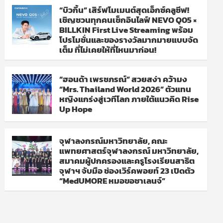
“บิวกิ้น” เสิร์ฟโมเมนต์สุดเอ็กซ์คลูซีฟ!
เชิญชวนทุกคนเช็กอินไลฟ์ NEVO Q05 ×
BILLKIN First Live Streaming พร้อม
โปรโมชั่นและของรางวัลมากมายแบบจัด
เต็ม ที่ไม่เคยให้ที่ไหนมาก่อน!
“ฮอนด้า เพรชภรณ์” สวยสง่า คว้ามง
“Mrs. Thailand World 2026” ตัวแทน
หญิงแกร่งสู่เวทีโลก ภายใต้แนวคิด Rise
Up Hope
จุฬาลงกรณ์มหาวิทยาลัย, คณะ
แพทยศาสตร์จุฬาลงกรณ์ มหาวิทยาลัย,
สมาคมผู้ปกครองและครูโรงเรียนสาธิต
จุฬาฯ จับมือ ช่องเวิร์คพอยท์ 23 เปิดตัว
“MedUMORE หมอขอชาเลนจ์”