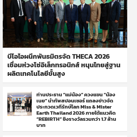
บีโอไอผนึกพันธมิตรจัด THECA 2026
เชื่อมห่วงโซ่อิเล็กทรอนิกส์ หนุนไทยสู่ฐาน
ผลิตเทคโนโลยีขั้นสูง
ท่านประธาน “แม่น้อง” ควงแขน “น้อง
เนย” นำทัพสปอนเซอร์ แถลงข่าวจัด
ประกวดเวทีรักษ์โลก Miss & Mister
Earth Thailand 2026 ภายใต้แนวคิด
“REBIRTH” ชิงรางวัลรวมกว่า 1.7 ล้าน
บาท