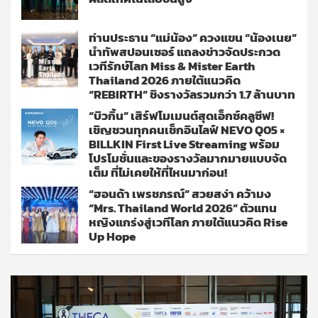
ท่านประธาน “แม่น้อง” ควงแขน “น้องเนย”
นำทัพสปอนเซอร์ แถลงข่าวจัดประกวด
เวทีรักษ์โลก Miss & Mister Earth
Thailand 2026 ภายใต้แนวคิด
“REBIRTH” ชิงรางวัลรวมกว่า 1.7 ล้านบาท
“บิวกิ้น” เสิร์ฟโมเมนต์สุดเอ็กซ์คลูซีฟ!
เชิญชวนทุกคนเช็กอินไลฟ์ NEVO Q05 ×
BILLKIN First Live Streaming พร้อม
โปรโมชั่นและของรางวัลมากมายแบบจัด
เต็ม ที่ไม่เคยให้ที่ไหนมาก่อน!
“ฮอนด้า เพรชภรณ์” สวยสง่า คว้ามง
“Mrs. Thailand World 2026” ตัวแทน
หญิงแกร่งสู่เวทีโลก ภายใต้แนวคิด Rise
Up Hope