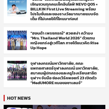
เชิญชวนทุกคนเช็กอินไลฟ์ NEVO Q05 ×
BILLKIN First Live Streaming พร้อม
โปรโมชั่นและของรางวัลมากมายแบบจัด
เต็ม ที่ไม่เคยให้ที่ไหนมาก่อน!
“ฮอนด้า เพรชภรณ์” สวยสง่า คว้ามง
“Mrs. Thailand World 2026” ตัวแทน
หญิงแกร่งสู่เวทีโลก ภายใต้แนวคิด Rise
Up Hope
จุฬาลงกรณ์มหาวิทยาลัย, คณะ
แพทยศาสตร์จุฬาลงกรณ์ มหาวิทยาลัย,
สมาคมผู้ปกครองและครูโรงเรียนสาธิต
จุฬาฯ จับมือ ช่องเวิร์คพอยท์ 23 เปิดตัว
“MedUMORE หมอขอชาเลนจ์”
HOT NEWS