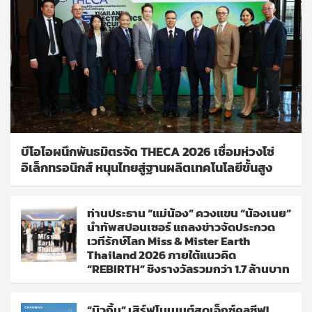
บีโอไอผนึกพันธมิตรจัด THECA 2026 เชื่อมห่วงโซ่
อิเล็กทรอนิกส์ หนุนไทยสู่ฐานผลิตเทคโนโลยีขั้นสูง
ท่านประธาน “แม่น้อง” ควงแขน “น้องเนย”
นำทัพสปอนเซอร์ แถลงข่าวจัดประกวด
เวทีรักษ์โลก Miss & Mister Earth
Thailand 2026 ภายใต้แนวคิด
“REBIRTH” ชิงรางวัลรวมกว่า 1.7 ล้านบาท
“บิวกิ้น” เสิร์ฟโมเมนต์สุดเอ็กซ์คลูซีฟ!