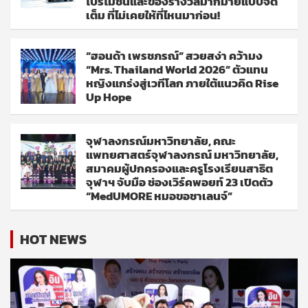
โปรโมชั่นและของรางวัลมากมายแบบจัด
เต็ม ที่ไม่เคยให้ที่ไหนมาก่อน!
“ฮอนด้า เพรชภรณ์” สวยสง่า คว้ามง
“Mrs. Thailand World 2026” ตัวแทน
หญิงแกร่งสู่เวทีโลก ภายใต้แนวคิด Rise
Up Hope
จุฬาลงกรณ์มหาวิทยาลัย, คณะ
แพทยศาสตร์จุฬาลงกรณ์ มหาวิทยาลัย,
สมาคมผู้ปกครองและครูโรงเรียนสาธิต
จุฬาฯ จับมือ ช่องเวิร์คพอยท์ 23 เปิดตัว
“MedUMORE หมอขอชาเลนจ์”
HOT NEWS