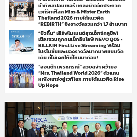
นำทัพสปอนเซอร์ แถลงข่าวจัดประกวด
เวทีรักษ์โลก Miss & Mister Earth
Thailand 2026 ภายใต้แนวคิด
“REBIRTH” ชิงรางวัลรวมกว่า 1.7 ล้านบาท
“บิวกิ้น” เสิร์ฟโมเมนต์สุดเอ็กซ์คลูซีฟ!
เชิญชวนทุกคนเช็กอินไลฟ์ NEVO Q05 ×
BILLKIN First Live Streaming พร้อม
โปรโมชั่นและของรางวัลมากมายแบบจัด
เต็ม ที่ไม่เคยให้ที่ไหนมาก่อน!
“ฮอนด้า เพรชภรณ์” สวยสง่า คว้ามง
“Mrs. Thailand World 2026” ตัวแทน
หญิงแกร่งสู่เวทีโลก ภายใต้แนวคิด Rise
Up Hope