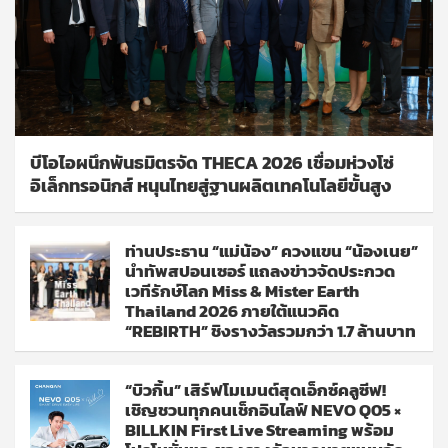
บีโอไอผนึกพันธมิตรจัด THECA 2026 เชื่อมห่วงโซ่
อิเล็กทรอนิกส์ หนุนไทยสู่ฐานผลิตเทคโนโลยีขั้นสูง
ท่านประธาน “แม่น้อง” ควงแขน “น้องเนย”
นำทัพสปอนเซอร์ แถลงข่าวจัดประกวด
เวทีรักษ์โลก Miss & Mister Earth
Thailand 2026 ภายใต้แนวคิด
“REBIRTH” ชิงรางวัลรวมกว่า 1.7 ล้านบาท
“บิวกิ้น” เสิร์ฟโมเมนต์สุดเอ็กซ์คลูซีฟ!
เชิญชวนทุกคนเช็กอินไลฟ์ NEVO Q05 ×
BILLKIN First Live Streaming พร้อม