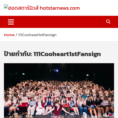
Skip
to
content
ฮอตสตาร์นิวส์ hotstarnews.com
Home
111Cooheart1stFansign
ป้ายกำกับ:
111Cooheart1stFansign