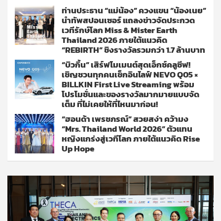
ท่านประธาน “แม่น้อง” ควงแขน “น้องเนย”
นำทัพสปอนเซอร์ แถลงข่าวจัดประกวด
เวทีรักษ์โลก Miss & Mister Earth
Thailand 2026 ภายใต้แนวคิด
“REBIRTH” ชิงรางวัลรวมกว่า 1.7 ล้านบาท
“บิวกิ้น” เสิร์ฟโมเมนต์สุดเอ็กซ์คลูซีฟ!
เชิญชวนทุกคนเช็กอินไลฟ์ NEVO Q05 ×
BILLKIN First Live Streaming พร้อม
โปรโมชั่นและของรางวัลมากมายแบบจัด
เต็ม ที่ไม่เคยให้ที่ไหนมาก่อน!
“ฮอนด้า เพรชภรณ์” สวยสง่า คว้ามง
“Mrs. Thailand World 2026” ตัวแทน
หญิงแกร่งสู่เวทีโลก ภายใต้แนวคิด Rise
Up Hope