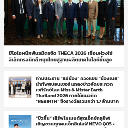
บีโอไอผนึกพันธมิตรจัด THECA 2026 เชื่อมห่วงโซ่
อิเล็กทรอนิกส์ หนุนไทยสู่ฐานผลิตเทคโนโลยีขั้นสูง
ท่านประธาน “แม่น้อง” ควงแขน “น้องเนย”
นำทัพสปอนเซอร์ แถลงข่าวจัดประกวด
เวทีรักษ์โลก Miss & Mister Earth
Thailand 2026 ภายใต้แนวคิด
“REBIRTH” ชิงรางวัลรวมกว่า 1.7 ล้านบาท
“บิวกิ้น” เสิร์ฟโมเมนต์สุดเอ็กซ์คลูซีฟ!
เชิญชวนทุกคนเช็กอินไลฟ์ NEVO Q05 ×