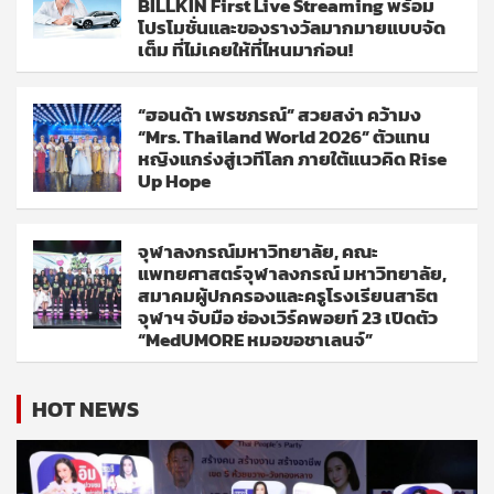
BILLKIN First Live Streaming พร้อม
โปรโมชั่นและของรางวัลมากมายแบบจัด
เต็ม ที่ไม่เคยให้ที่ไหนมาก่อน!
“ฮอนด้า เพรชภรณ์” สวยสง่า คว้ามง
“Mrs. Thailand World 2026” ตัวแทน
หญิงแกร่งสู่เวทีโลก ภายใต้แนวคิด Rise
Up Hope
จุฬาลงกรณ์มหาวิทยาลัย, คณะ
แพทยศาสตร์จุฬาลงกรณ์ มหาวิทยาลัย,
สมาคมผู้ปกครองและครูโรงเรียนสาธิต
จุฬาฯ จับมือ ช่องเวิร์คพอยท์ 23 เปิดตัว
“MedUMORE หมอขอชาเลนจ์”
HOT NEWS