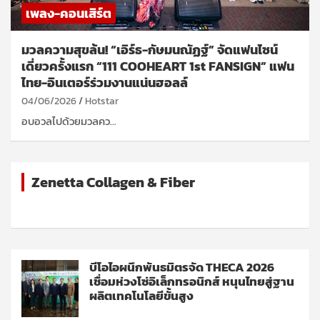
เพลง-คอนเสิร์ต
มวลความสุขล้น! “เอิร์ธ-กัษมนณัฏฐ์” จัดแฟนไซน์
เดี่ยวครั้งแรก “111 COOHEART 1st FANSIGN” แฟน
ไทย-อินเตอร์ร่วมงานแน่นฮอลล์
04/06/2026
Hotstar
อบอวลไปด้วยมวลคว…
Zenetta Collagen & Fiber
บีโอไอผนึกพันธมิตรจัด THECA 2026
เชื่อมห่วงโซ่อิเล็กทรอนิกส์ หนุนไทยสู่ฐาน
ผลิตเทคโนโลยีขั้นสูง