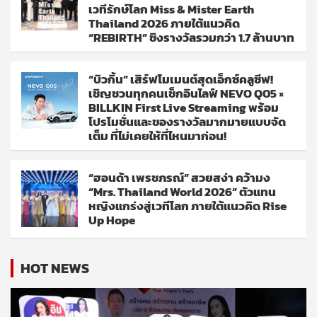
เวทีรักษ์โลก Miss & Mister Earth
Thailand 2026 ภายใต้แนวคิด
“REBIRTH” ชิงรางวัลรวมกว่า 1.7 ล้านบาท
“บิวกิ้น” เสิร์ฟโมเมนต์สุดเอ็กซ์คลูซีฟ!
เชิญชวนทุกคนเช็กอินไลฟ์ NEVO Q05 ×
BILLKIN First Live Streaming พร้อม
โปรโมชั่นและของรางวัลมากมายแบบจัด
เต็ม ที่ไม่เคยให้ที่ไหนมาก่อน!
“ฮอนด้า เพรชภรณ์” สวยสง่า คว้ามง
“Mrs. Thailand World 2026” ตัวแทน
หญิงแกร่งสู่เวทีโลก ภายใต้แนวคิด Rise
Up Hope
HOT NEWS