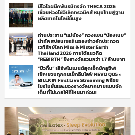
บีโอไอผนึกพันธมิตรจัด THECA 2026
เชื่อมห่วงโซ่อิเล็กทรอนิกส์ หนุนไทยสู่ฐาน
ผลิตเทคโนโลยีขั้นสูง
ท่านประธาน “แม่น้อง” ควงแขน “น้องเนย”
นำทัพสปอนเซอร์ แถลงข่าวจัดประกวด
เวทีรักษ์โลก Miss & Mister Earth
Thailand 2026 ภายใต้แนวคิด
“REBIRTH” ชิงรางวัลรวมกว่า 1.7 ล้านบาท
“บิวกิ้น” เสิร์ฟโมเมนต์สุดเอ็กซ์คลูซีฟ!
เชิญชวนทุกคนเช็กอินไลฟ์ NEVO Q05 ×
BILLKIN First Live Streaming พร้อม
โปรโมชั่นและของรางวัลมากมายแบบจัด
เต็ม ที่ไม่เคยให้ที่ไหนมาก่อน!