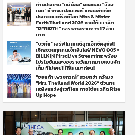
ท่านประธาน “แม่น้อง” ควงแขน “น้อง
เนย” นำทัพสปอนเซอร์ แถลงข่าวจัด
ประกวดเวทีรักษ์โลก Miss & Mister
Earth Thailand 2026 ภายใต้แนวคิด
“REBIRTH” ชิงรางวัลรวมกว่า 1.7 ล้าน
บาท
“บิวกิ้น” เสิร์ฟโมเมนต์สุดเอ็กซ์คลูซีฟ!
เชิญชวนทุกคนเช็กอินไลฟ์ NEVO Q05 ×
BILLKIN First Live Streaming พร้อม
โปรโมชั่นและของรางวัลมากมายแบบจัด
เต็ม ที่ไม่เคยให้ที่ไหนมาก่อน!
“ฮอนด้า เพรชภรณ์” สวยสง่า คว้ามง
“Mrs. Thailand World 2026” ตัวแทน
หญิงแกร่งสู่เวทีโลก ภายใต้แนวคิด Rise
Up Hope