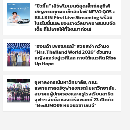
“บิวกิ้น” เสิร์ฟโมเมนต์สุดเอ็กซ์คลูซีฟ!
เชิญชวนทุกคนเช็กอินไลฟ์ NEVO Q05 ×
BILLKIN First Live Streaming พร้อม
โปรโมชั่นและของรางวัลมากมายแบบจัด
เต็ม ที่ไม่เคยให้ที่ไหนมาก่อน!
“ฮอนด้า เพรชภรณ์” สวยสง่า คว้ามง
“Mrs. Thailand World 2026” ตัวแทน
หญิงแกร่งสู่เวทีโลก ภายใต้แนวคิด Rise
Up Hope
จุฬาลงกรณ์มหาวิทยาลัย, คณะ
แพทยศาสตร์จุฬาลงกรณ์ มหาวิทยาลัย,
สมาคมผู้ปกครองและครูโรงเรียนสาธิต
จุฬาฯ จับมือ ช่องเวิร์คพอยท์ 23 เปิดตัว
“MedUMORE หมอขอชาเลนจ์”