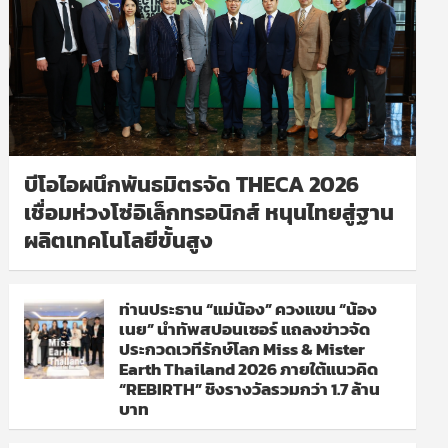
บีโอไอผนึกพันธมิตรจัด THECA 2026
เชื่อมห่วงโซ่อิเล็กทรอนิกส์ หนุนไทยสู่ฐาน
ผลิตเทคโนโลยีขั้นสูง
ท่านประธาน “แม่น้อง” ควงแขน “น้อง
เนย” นำทัพสปอนเซอร์ แถลงข่าวจัด
ประกวดเวทีรักษ์โลก Miss & Mister
Earth Thailand 2026 ภายใต้แนวคิด
“REBIRTH” ชิงรางวัลรวมกว่า 1.7 ล้าน
บาท