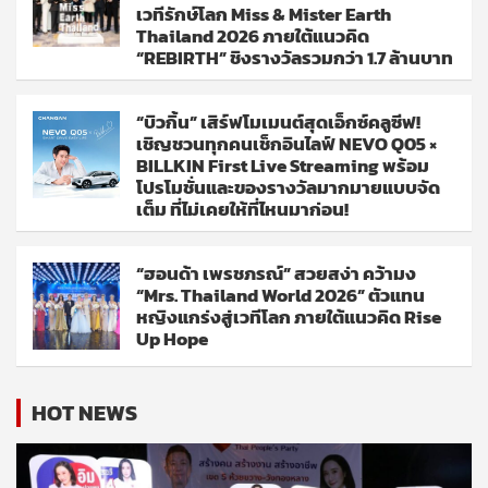
เวทีรักษ์โลก Miss & Mister Earth
Thailand 2026 ภายใต้แนวคิด
“REBIRTH” ชิงรางวัลรวมกว่า 1.7 ล้านบาท
“บิวกิ้น” เสิร์ฟโมเมนต์สุดเอ็กซ์คลูซีฟ!
เชิญชวนทุกคนเช็กอินไลฟ์ NEVO Q05 ×
BILLKIN First Live Streaming พร้อม
โปรโมชั่นและของรางวัลมากมายแบบจัด
เต็ม ที่ไม่เคยให้ที่ไหนมาก่อน!
“ฮอนด้า เพรชภรณ์” สวยสง่า คว้ามง
“Mrs. Thailand World 2026” ตัวแทน
หญิงแกร่งสู่เวทีโลก ภายใต้แนวคิด Rise
Up Hope
HOT NEWS