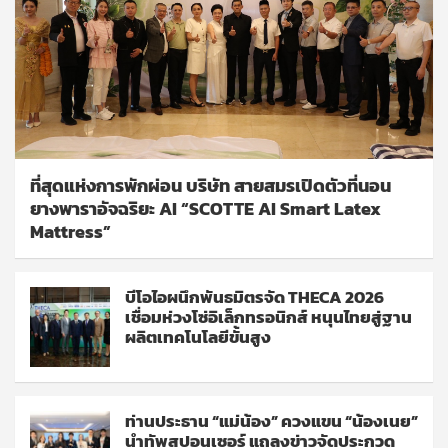
ที่สุดแห่งการพักผ่อน บริษัท สายสมรเปิดตัวที่นอน
ยางพาราอัจฉริยะ AI “SCOTTE AI Smart Latex
Mattress”
บีโอไอผนึกพันธมิตรจัด THECA 2026
เชื่อมห่วงโซ่อิเล็กทรอนิกส์ หนุนไทยสู่ฐาน
ผลิตเทคโนโลยีขั้นสูง
ท่านประธาน “แม่น้อง” ควงแขน “น้องเนย”
นำทัพสปอนเซอร์ แถลงข่าวจัดประกวด