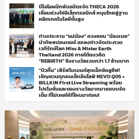
บีโอไอผนึกพันธมิตรจัด THECA 2026
เชื่อมห่วงโซ่อิเล็กทรอนิกส์ หนุนไทยสู่ฐาน
ผลิตเทคโนโลยีขั้นสูง
ท่านประธาน “แม่น้อง” ควงแขน “น้องเนย”
นำทัพสปอนเซอร์ แถลงข่าวจัดประกวด
เวทีรักษ์โลก Miss & Mister Earth
Thailand 2026 ภายใต้แนวคิด
“REBIRTH” ชิงรางวัลรวมกว่า 1.7 ล้านบาท
“บิวกิ้น” เสิร์ฟโมเมนต์สุดเอ็กซ์คลูซีฟ!
เชิญชวนทุกคนเช็กอินไลฟ์ NEVO Q05 ×
BILLKIN First Live Streaming พร้อม
โปรโมชั่นและของรางวัลมากมายแบบจัด
เต็ม ที่ไม่เคยให้ที่ไหนมาก่อน!