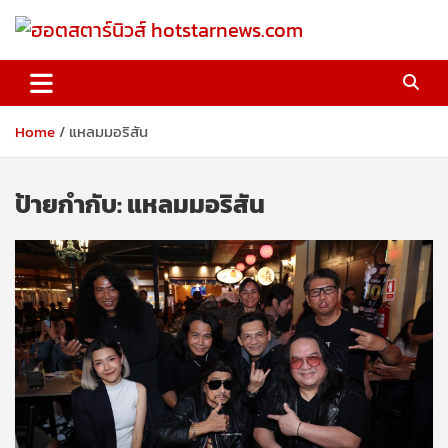
Skip
to
content
ฮอตสตาร์นิวส์ hotstarnews.com
Home
แหลมมอริสัน
ป้ายกำกับ:
แหลมมอริสัน