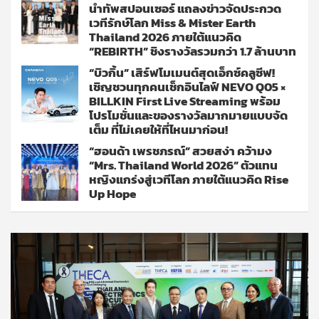
นำทัพสปอนเซอร์ แถลงข่าวจัดประกวด
เวทีรักษ์โลก Miss & Mister Earth
Thailand 2026 ภายใต้แนวคิด
“REBIRTH” ชิงรางวัลรวมกว่า 1.7 ล้านบาท
“บิวกิ้น” เสิร์ฟโมเมนต์สุดเอ็กซ์คลูซีฟ!
เชิญชวนทุกคนเช็กอินไลฟ์ NEVO Q05 ×
BILLKIN First Live Streaming พร้อม
โปรโมชั่นและของรางวัลมากมายแบบจัด
เต็ม ที่ไม่เคยให้ที่ไหนมาก่อน!
“ฮอนด้า เพรชภรณ์” สวยสง่า คว้ามง
“Mrs. Thailand World 2026” ตัวแทน
หญิงแกร่งสู่เวทีโลก ภายใต้แนวคิด Rise
Up Hope