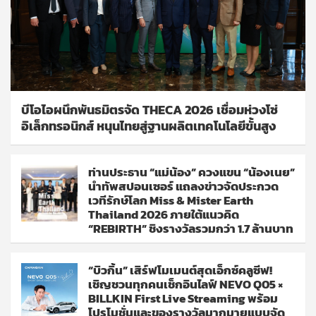
บีโอไอผนึกพันธมิตรจัด THECA 2026 เชื่อมห่วงโซ่
อิเล็กทรอนิกส์ หนุนไทยสู่ฐานผลิตเทคโนโลยีขั้นสูง
ท่านประธาน “แม่น้อง” ควงแขน “น้องเนย”
นำทัพสปอนเซอร์ แถลงข่าวจัดประกวด
เวทีรักษ์โลก Miss & Mister Earth
Thailand 2026 ภายใต้แนวคิด
“REBIRTH” ชิงรางวัลรวมกว่า 1.7 ล้านบาท
“บิวกิ้น” เสิร์ฟโมเมนต์สุดเอ็กซ์คลูซีฟ!
เชิญชวนทุกคนเช็กอินไลฟ์ NEVO Q05 ×
BILLKIN First Live Streaming พร้อม
โปรโมชั่นและของรางวัลมากมายแบบจัด