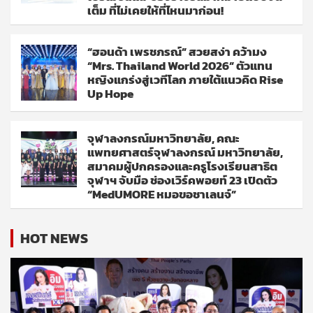
เต็ม ที่ไม่เคยให้ที่ไหนมาก่อน!
“ฮอนด้า เพรชภรณ์” สวยสง่า คว้ามง
“Mrs. Thailand World 2026” ตัวแทน
หญิงแกร่งสู่เวทีโลก ภายใต้แนวคิด Rise
Up Hope
จุฬาลงกรณ์มหาวิทยาลัย, คณะ
แพทยศาสตร์จุฬาลงกรณ์ มหาวิทยาลัย,
สมาคมผู้ปกครองและครูโรงเรียนสาธิต
จุฬาฯ จับมือ ช่องเวิร์คพอยท์ 23 เปิดตัว
“MedUMORE หมอขอชาเลนจ์”
HOT NEWS