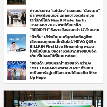
ท่านประธาน “แม่น้อง” ควงแขน “น้องเนย”
นำทัพสปอนเซอร์ แถลงข่าวจัดประกวด
เวทีรักษ์โลก Miss & Mister Earth
Thailand 2026 ภายใต้แนวคิด
“REBIRTH” ชิงรางวัลรวมกว่า 1.7 ล้านบาท
“บิวกิ้น” เสิร์ฟโมเมนต์สุดเอ็กซ์คลูซีฟ!
เชิญชวนทุกคนเช็กอินไลฟ์ NEVO Q05 ×
BILLKIN First Live Streaming พร้อม
โปรโมชั่นและของรางวัลมากมายแบบจัด
เต็ม ที่ไม่เคยให้ที่ไหนมาก่อน!
“ฮอนด้า เพรชภรณ์” สวยสง่า คว้ามง
“Mrs. Thailand World 2026” ตัวแทน
หญิงแกร่งสู่เวทีโลก ภายใต้แนวคิด Rise
Up Hope