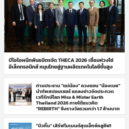
บีโอไอผนึกพันธมิตรจัด THECA 2026 เชื่อมห่วงโซ่
อิเล็กทรอนิกส์ หนุนไทยสู่ฐานผลิตเทคโนโลยีขั้นสูง
ท่านประธาน “แม่น้อง” ควงแขน “น้องเนย”
นำทัพสปอนเซอร์ แถลงข่าวจัดประกวด
เวทีรักษ์โลก Miss & Mister Earth
Thailand 2026 ภายใต้แนวคิด
“REBIRTH” ชิงรางวัลรวมกว่า 1.7 ล้านบาท
“บิวกิ้น” เสิร์ฟโมเมนต์สุดเอ็กซ์คลูซีฟ!