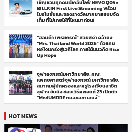
เชิญชวนทุกคนเช็กอินไลฟ์ NEVO Q05 ×
BILLKIN First Live Streaming พร้อม
โปรโมชั่นและของรางวัลมากมายแบบจัด
เต็ม ที่ไม่เคยให้ที่ไหนมาก่อน!
“ฮอนด้า เพรชภรณ์” สวยสง่า คว้ามง
“Mrs. Thailand World 2026” ตัวแทน
หญิงแกร่งสู่เวทีโลก ภายใต้แนวคิด Rise
Up Hope
จุฬาลงกรณ์มหาวิทยาลัย, คณะ
แพทยศาสตร์จุฬาลงกรณ์ มหาวิทยาลัย,
สมาคมผู้ปกครองและครูโรงเรียนสาธิต
จุฬาฯ จับมือ ช่องเวิร์คพอยท์ 23 เปิดตัว
“MedUMORE หมอขอชาเลนจ์”
HOT NEWS