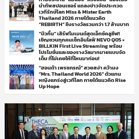
นำทัพสปอนเซอร์ แถลงข่าวจัดประกวด
เวทีรักษ์โลก Miss & Mister Earth
Thailand 2026 ภายใต้แนวคิด
“REBIRTH” ชิงรางวัลรวมกว่า 1.7 ล้านบาท
“บิวกิ้น” เสิร์ฟโมเมนต์สุดเอ็กซ์คลูซีฟ!
เชิญชวนทุกคนเช็กอินไลฟ์ NEVO Q05 ×
BILLKIN First Live Streaming พร้อม
โปรโมชั่นและของรางวัลมากมายแบบจัด
เต็ม ที่ไม่เคยให้ที่ไหนมาก่อน!
“ฮอนด้า เพรชภรณ์” สวยสง่า คว้ามง
“Mrs. Thailand World 2026” ตัวแทน
หญิงแกร่งสู่เวทีโลก ภายใต้แนวคิด Rise
Up Hope