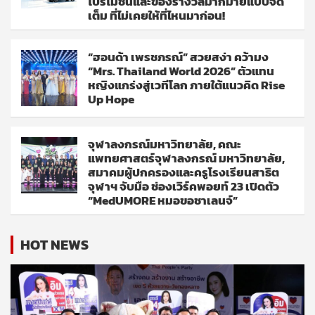
โปรโมชั่นและของรางวัลมากมายแบบจัด
เต็ม ที่ไม่เคยให้ที่ไหนมาก่อน!
“ฮอนด้า เพรชภรณ์” สวยสง่า คว้ามง
“Mrs. Thailand World 2026” ตัวแทน
หญิงแกร่งสู่เวทีโลก ภายใต้แนวคิด Rise
Up Hope
จุฬาลงกรณ์มหาวิทยาลัย, คณะ
แพทยศาสตร์จุฬาลงกรณ์ มหาวิทยาลัย,
สมาคมผู้ปกครองและครูโรงเรียนสาธิต
จุฬาฯ จับมือ ช่องเวิร์คพอยท์ 23 เปิดตัว
“MedUMORE หมอขอชาเลนจ์”
HOT NEWS