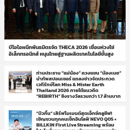
บีโอไอผนึกพันธมิตรจัด THECA 2026 เชื่อมห่วงโซ่
อิเล็กทรอนิกส์ หนุนไทยสู่ฐานผลิตเทคโนโลยีขั้นสูง
ท่านประธาน “แม่น้อง” ควงแขน “น้องเนย”
นำทัพสปอนเซอร์ แถลงข่าวจัดประกวด
เวทีรักษ์โลก Miss & Mister Earth
Thailand 2026 ภายใต้แนวคิด
“REBIRTH” ชิงรางวัลรวมกว่า 1.7 ล้านบาท
“บิวกิ้น” เสิร์ฟโมเมนต์สุดเอ็กซ์คลูซีฟ!
เชิญชวนทุกคนเช็กอินไลฟ์ NEVO Q05 ×
BILLKIN First Live Streaming พร้อม