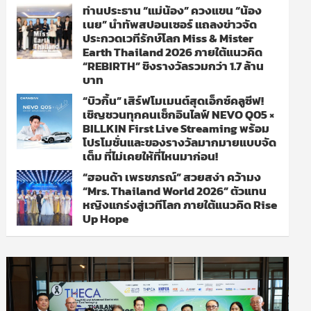
ท่านประธาน “แม่น้อง” ควงแขน “น้อง
เนย” นำทัพสปอนเซอร์ แถลงข่าวจัด
ประกวดเวทีรักษ์โลก Miss & Mister
Earth Thailand 2026 ภายใต้แนวคิด
“REBIRTH” ชิงรางวัลรวมกว่า 1.7 ล้าน
บาท
“บิวกิ้น” เสิร์ฟโมเมนต์สุดเอ็กซ์คลูซีฟ!
เชิญชวนทุกคนเช็กอินไลฟ์ NEVO Q05 ×
BILLKIN First Live Streaming พร้อม
โปรโมชั่นและของรางวัลมากมายแบบจัด
เต็ม ที่ไม่เคยให้ที่ไหนมาก่อน!
“ฮอนด้า เพรชภรณ์” สวยสง่า คว้ามง
“Mrs. Thailand World 2026” ตัวแทน
หญิงแกร่งสู่เวทีโลก ภายใต้แนวคิด Rise
Up Hope