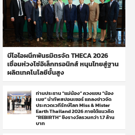
บีโอไอผนึกพันธมิตรจัด THECA 2026
เชื่อมห่วงโซ่อิเล็กทรอนิกส์ หนุนไทยสู่ฐาน
ผลิตเทคโนโลยีขั้นสูง
ท่านประธาน “แม่น้อง” ควงแขน “น้อง
เนย” นำทัพสปอนเซอร์ แถลงข่าวจัด
ประกวดเวทีรักษ์โลก Miss & Mister
Earth Thailand 2026 ภายใต้แนวคิด
“REBIRTH” ชิงรางวัลรวมกว่า 1.7 ล้าน
บาท