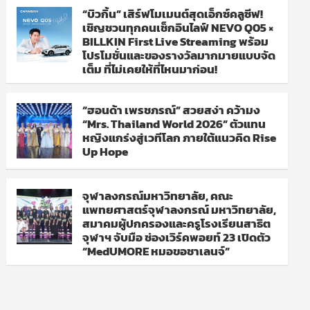
“บิวกิ้น” เสิร์ฟโมเมนต์สุดเอ็กซ์คลูซีฟ!
เชิญชวนทุกคนเช็กอินไลฟ์ NEVO Q05 ×
BILLKIN First Live Streaming พร้อม
โปรโมชั่นและของรางวัลมากมายแบบจัด
เต็ม ที่ไม่เคยให้ที่ไหนมาก่อน!
“ฮอนด้า เพรชภรณ์” สวยสง่า คว้ามง
“Mrs. Thailand World 2026” ตัวแทน
หญิงแกร่งสู่เวทีโลก ภายใต้แนวคิด Rise
Up Hope
จุฬาลงกรณ์มหาวิทยาลัย, คณะ
แพทยศาสตร์จุฬาลงกรณ์ มหาวิทยาลัย,
สมาคมผู้ปกครองและครูโรงเรียนสาธิต
จุฬาฯ จับมือ ช่องเวิร์คพอยท์ 23 เปิดตัว
“MedUMORE หมอขอชาเลนจ์”