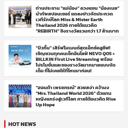
ท่านประธาน “แม่น้อง” ควงแขน “น้องเนย”
นำทัพสปอนเซอร์ แถลงข่าวจัดประกวด
เวทีรักษ์โลก Miss & Mister Earth
Thailand 2026 ภายใต้แนวคิด
“REBIRTH” ชิงรางวัลรวมกว่า 1.7 ล้านบาท
“บิวกิ้น” เสิร์ฟโมเมนต์สุดเอ็กซ์คลูซีฟ!
เชิญชวนทุกคนเช็กอินไลฟ์ NEVO Q05 ×
BILLKIN First Live Streaming พร้อม
โปรโมชั่นและของรางวัลมากมายแบบจัด
เต็ม ที่ไม่เคยให้ที่ไหนมาก่อน!
“ฮอนด้า เพรชภรณ์” สวยสง่า คว้ามง
“Mrs. Thailand World 2026” ตัวแทน
หญิงแกร่งสู่เวทีโลก ภายใต้แนวคิด Rise
Up Hope
HOT NEWS