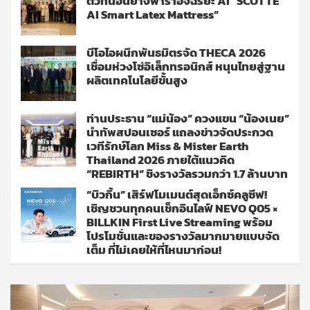
ตัวที่นอนยางพาราอัจฉริยะ AI “SCOTTE
AI Smart Latex Mattress”
บีโอไอผนึกพันธมิตรจัด THECA 2026
เชื่อมห่วงโซ่อิเล็กทรอนิกส์ หนุนไทยสู่ฐาน
ผลิตเทคโนโลยีขั้นสูง
ท่านประธาน “แม่น้อง” ควงแขน “น้องเนย”
นำทัพสปอนเซอร์ แถลงข่าวจัดประกวด
เวทีรักษ์โลก Miss & Mister Earth
Thailand 2026 ภายใต้แนวคิด
“REBIRTH” ชิงรางวัลรวมกว่า 1.7 ล้านบาท
“บิวกิ้น” เสิร์ฟโมเมนต์สุดเอ็กซ์คลูซีฟ!
เชิญชวนทุกคนเช็กอินไลฟ์ NEVO Q05 ×
BILLKIN First Live Streaming พร้อม
โปรโมชั่นและของรางวัลมากมายแบบจัด
เต็ม ที่ไม่เคยให้ที่ไหนมาก่อน!