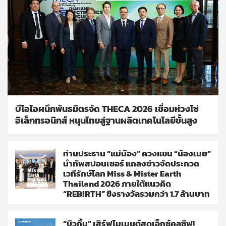
บีโอไอผนึกพันธมิตรจัด THECA 2026 เชื่อมห่วงโซ่
อิเล็กทรอนิกส์ หนุนไทยสู่ฐานผลิตเทคโนโลยีขั้นสูง
ท่านประธาน “แม่น้อง” ควงแขน “น้องเนย”
นำทัพสปอนเซอร์ แถลงข่าวจัดประกวด
เวทีรักษ์โลก Miss & Mister Earth
Thailand 2026 ภายใต้แนวคิด
“REBIRTH” ชิงรางวัลรวมกว่า 1.7 ล้านบาท
“บิวกิ้น” เสิร์ฟโมเมนต์สุดเอ็กซ์คลูซีฟ!