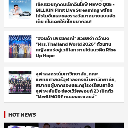
เชิญชวนทุกคนเช็กอินไลฟ์ NEVO Q05 ×
BILLKIN First Live Streaming พร้อม
โปรโมชั่นและของรางวัลมากมายแบบจัด
เต็ม ที่ไม่เคยให้ที่ไหนมาก่อน!
“ฮอนด้า เพรชภรณ์” สวยสง่า คว้ามง
“Mrs. Thailand World 2026” ตัวแทน
หญิงแกร่งสู่เวทีโลก ภายใต้แนวคิด Rise
Up Hope
จุฬาลงกรณ์มหาวิทยาลัย, คณะ
แพทยศาสตร์จุฬาลงกรณ์ มหาวิทยาลัย,
สมาคมผู้ปกครองและครูโรงเรียนสาธิต
จุฬาฯ จับมือ ช่องเวิร์คพอยท์ 23 เปิดตัว
“MedUMORE หมอขอชาเลนจ์”
HOT NEWS