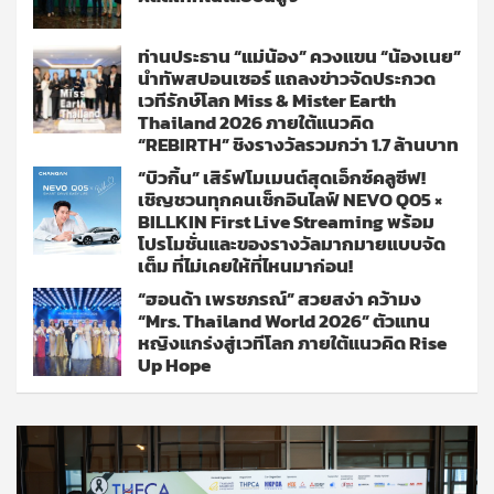
ท่านประธาน “แม่น้อง” ควงแขน “น้องเนย”
นำทัพสปอนเซอร์ แถลงข่าวจัดประกวด
เวทีรักษ์โลก Miss & Mister Earth
Thailand 2026 ภายใต้แนวคิด
“REBIRTH” ชิงรางวัลรวมกว่า 1.7 ล้านบาท
“บิวกิ้น” เสิร์ฟโมเมนต์สุดเอ็กซ์คลูซีฟ!
เชิญชวนทุกคนเช็กอินไลฟ์ NEVO Q05 ×
BILLKIN First Live Streaming พร้อม
โปรโมชั่นและของรางวัลมากมายแบบจัด
เต็ม ที่ไม่เคยให้ที่ไหนมาก่อน!
“ฮอนด้า เพรชภรณ์” สวยสง่า คว้ามง
“Mrs. Thailand World 2026” ตัวแทน
หญิงแกร่งสู่เวทีโลก ภายใต้แนวคิด Rise
Up Hope