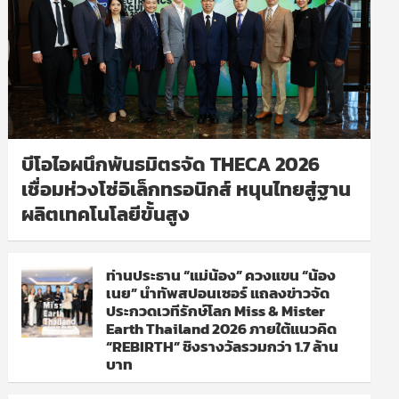
บีโอไอผนึกพันธมิตรจัด THECA 2026
เชื่อมห่วงโซ่อิเล็กทรอนิกส์ หนุนไทยสู่ฐาน
ผลิตเทคโนโลยีขั้นสูง
ท่านประธาน “แม่น้อง” ควงแขน “น้อง
เนย” นำทัพสปอนเซอร์ แถลงข่าวจัด
ประกวดเวทีรักษ์โลก Miss & Mister
Earth Thailand 2026 ภายใต้แนวคิด
“REBIRTH” ชิงรางวัลรวมกว่า 1.7 ล้าน
บาท