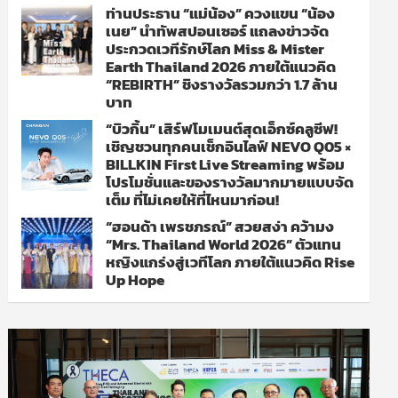
ท่านประธาน “แม่น้อง” ควงแขน “น้อง
เนย” นำทัพสปอนเซอร์ แถลงข่าวจัด
ประกวดเวทีรักษ์โลก Miss & Mister
Earth Thailand 2026 ภายใต้แนวคิด
“REBIRTH” ชิงรางวัลรวมกว่า 1.7 ล้าน
บาท
“บิวกิ้น” เสิร์ฟโมเมนต์สุดเอ็กซ์คลูซีฟ!
เชิญชวนทุกคนเช็กอินไลฟ์ NEVO Q05 ×
BILLKIN First Live Streaming พร้อม
โปรโมชั่นและของรางวัลมากมายแบบจัด
เต็ม ที่ไม่เคยให้ที่ไหนมาก่อน!
“ฮอนด้า เพรชภรณ์” สวยสง่า คว้ามง
“Mrs. Thailand World 2026” ตัวแทน
หญิงแกร่งสู่เวทีโลก ภายใต้แนวคิด Rise
Up Hope