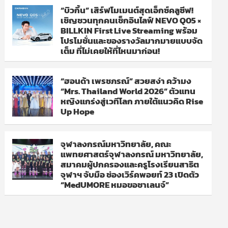
“บิวกิ้น” เสิร์ฟโมเมนต์สุดเอ็กซ์คลูซีฟ!
เชิญชวนทุกคนเช็กอินไลฟ์ NEVO Q05 ×
BILLKIN First Live Streaming พร้อม
โปรโมชั่นและของรางวัลมากมายแบบจัด
เต็ม ที่ไม่เคยให้ที่ไหนมาก่อน!
“ฮอนด้า เพรชภรณ์” สวยสง่า คว้ามง
“Mrs. Thailand World 2026” ตัวแทน
หญิงแกร่งสู่เวทีโลก ภายใต้แนวคิด Rise
Up Hope
จุฬาลงกรณ์มหาวิทยาลัย, คณะ
แพทยศาสตร์จุฬาลงกรณ์ มหาวิทยาลัย,
สมาคมผู้ปกครองและครูโรงเรียนสาธิต
จุฬาฯ จับมือ ช่องเวิร์คพอยท์ 23 เปิดตัว
“MedUMORE หมอขอชาเลนจ์”