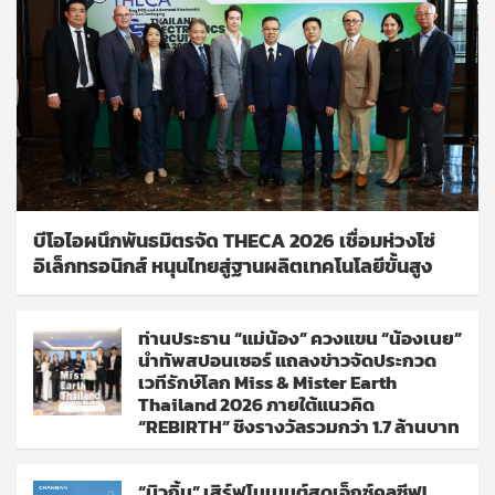
บีโอไอผนึกพันธมิตรจัด THECA 2026 เชื่อมห่วงโซ่
อิเล็กทรอนิกส์ หนุนไทยสู่ฐานผลิตเทคโนโลยีขั้นสูง
ท่านประธาน “แม่น้อง” ควงแขน “น้องเนย”
นำทัพสปอนเซอร์ แถลงข่าวจัดประกวด
เวทีรักษ์โลก Miss & Mister Earth
Thailand 2026 ภายใต้แนวคิด
“REBIRTH” ชิงรางวัลรวมกว่า 1.7 ล้านบาท
“บิวกิ้น” เสิร์ฟโมเมนต์สุดเอ็กซ์คลูซีฟ!