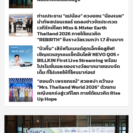
ท่านประธาน “แม่น้อง” ควงแขน “น้องเนย”
นำทัพสปอนเซอร์ แถลงข่าวจัดประกวด
เวทีรักษ์โลก Miss & Mister Earth
Thailand 2026 ภายใต้แนวคิด
“REBIRTH” ชิงรางวัลรวมกว่า 1.7 ล้านบาท
“บิวกิ้น” เสิร์ฟโมเมนต์สุดเอ็กซ์คลูซีฟ!
เชิญชวนทุกคนเช็กอินไลฟ์ NEVO Q05 ×
BILLKIN First Live Streaming พร้อม
โปรโมชั่นและของรางวัลมากมายแบบจัด
เต็ม ที่ไม่เคยให้ที่ไหนมาก่อน!
“ฮอนด้า เพรชภรณ์” สวยสง่า คว้ามง
“Mrs. Thailand World 2026” ตัวแทน
หญิงแกร่งสู่เวทีโลก ภายใต้แนวคิด Rise
Up Hope