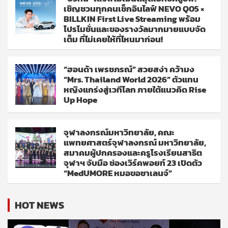
เชิญชวนทุกคนเช็กอินไลฟ์ NEVO Q05 ×
BILLKIN First Live Streaming พร้อม
โปรโมชั่นและของรางวัลมากมายแบบจัด
เต็ม ที่ไม่เคยให้ที่ไหนมาก่อน!
“ฮอนด้า เพรชภรณ์” สวยสง่า คว้ามง
“Mrs. Thailand World 2026” ตัวแทน
หญิงแกร่งสู่เวทีโลก ภายใต้แนวคิด Rise
Up Hope
จุฬาลงกรณ์มหาวิทยาลัย, คณะ
แพทยศาสตร์จุฬาลงกรณ์ มหาวิทยาลัย,
สมาคมผู้ปกครองและครูโรงเรียนสาธิต
จุฬาฯ จับมือ ช่องเวิร์คพอยท์ 23 เปิดตัว
“MedUMORE หมอขอชาเลนจ์”
HOT NEWS