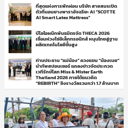
ที่สุดแห่งการพักผ่อน บริษัท สายสมรเปิด
ตัวที่นอนยางพาราอัจฉริยะ AI “SCOTTE
AI Smart Latex Mattress”
บีโอไอผนึกพันธมิตรจัด THECA 2026
เชื่อมห่วงโซ่อิเล็กทรอนิกส์ หนุนไทยสู่ฐาน
ผลิตเทคโนโลยีขั้นสูง
ท่านประธาน “แม่น้อง” ควงแขน “น้องเนย”
นำทัพสปอนเซอร์ แถลงข่าวจัดประกวด
เวทีรักษ์โลก Miss & Mister Earth
Thailand 2026 ภายใต้แนวคิด
“REBIRTH” ชิงรางวัลรวมกว่า 1.7 ล้านบาท