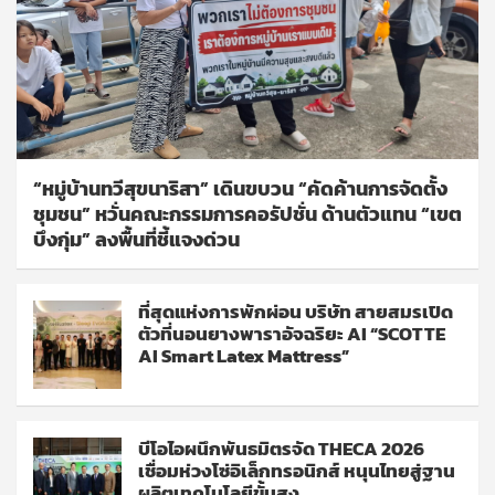
“หมู่บ้านทวีสุขนาริสา” เดินขบวน “คัดค้านการจัดตั้ง
ชุมชน” หวั่นคณะกรรมการคอรัปชั่น ด้านตัวแทน “เขต
บึงกุ่ม” ลงพื้นที่ชี้แจงด่วน
ที่สุดแห่งการพักผ่อน บริษัท สายสมรเปิด
ตัวที่นอนยางพาราอัจฉริยะ AI “SCOTTE
AI Smart Latex Mattress”
บีโอไอผนึกพันธมิตรจัด THECA 2026
เชื่อมห่วงโซ่อิเล็กทรอนิกส์ หนุนไทยสู่ฐาน
ผลิตเทคโนโลยีขั้นสูง