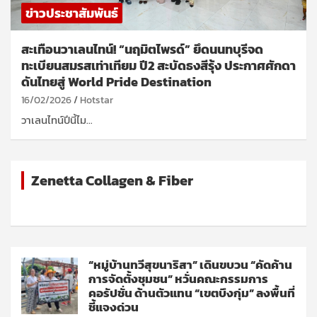
ข่าวประชาสัมพันธ์
สะเทือนวาเลนไทน์! “นฤมิตไพรด์” ยึดนนทบุรีจด
ทะเบียนสมรสเท่าเทียม ปี2 สะบัดธงสีรุ้ง ประกาศศักดา
ดันไทยสู่ World Pride Destination
16/02/2026
Hotstar
วาเลนไทน์ปีนี้ไม…
Zenetta Collagen & Fiber
“หมู่บ้านทวีสุขนาริสา” เดินขบวน “คัดค้าน
การจัดตั้งชุมชน” หวั่นคณะกรรมการ
คอรัปชั่น ด้านตัวแทน “เขตบึงกุ่ม” ลงพื้นที่
ชี้แจงด่วน