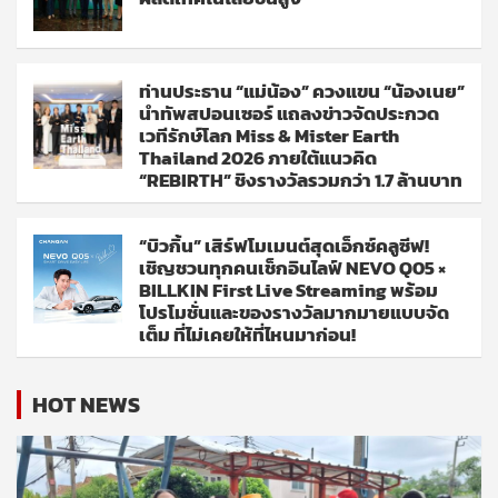
ท่านประธาน “แม่น้อง” ควงแขน “น้องเนย”
นำทัพสปอนเซอร์ แถลงข่าวจัดประกวด
เวทีรักษ์โลก Miss & Mister Earth
Thailand 2026 ภายใต้แนวคิด
“REBIRTH” ชิงรางวัลรวมกว่า 1.7 ล้านบาท
“บิวกิ้น” เสิร์ฟโมเมนต์สุดเอ็กซ์คลูซีฟ!
เชิญชวนทุกคนเช็กอินไลฟ์ NEVO Q05 ×
BILLKIN First Live Streaming พร้อม
โปรโมชั่นและของรางวัลมากมายแบบจัด
เต็ม ที่ไม่เคยให้ที่ไหนมาก่อน!
HOT NEWS