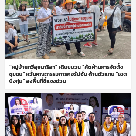
“หมู่บ้านทวีสุขนาริสา” เดินขบวน “คัดค้านการจัดตั้ง
ชุมชน” หวั่นคณะกรรมการคอรัปชั่น ด้านตัวแทน “เขต
บึงกุ่ม” ลงพื้นที่ชี้แจงด่วน