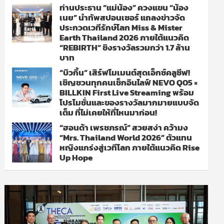
ท่านประธาน “แม่น้อง” ควงแขน “น้อง
เนย” นำทัพสปอนเซอร์ แถลงข่าวจัด
ประกวดเวทีรักษ์โลก Miss & Mister
Earth Thailand 2026 ภายใต้แนวคิด
“REBIRTH” ชิงรางวัลรวมกว่า 1.7 ล้าน
บาท
“บิวกิ้น” เสิร์ฟโมเมนต์สุดเอ็กซ์คลูซีฟ!
เชิญชวนทุกคนเช็กอินไลฟ์ NEVO Q05 ×
BILLKIN First Live Streaming พร้อม
โปรโมชั่นและของรางวัลมากมายแบบจัด
เต็ม ที่ไม่เคยให้ที่ไหนมาก่อน!
“ฮอนด้า เพรชภรณ์” สวยสง่า คว้ามง
“Mrs. Thailand World 2026” ตัวแทน
หญิงแกร่งสู่เวทีโลก ภายใต้แนวคิด Rise
Up Hope