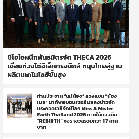
บีโอไอผนึกพันธมิตรจัด THECA 2026
เชื่อมห่วงโซ่อิเล็กทรอนิกส์ หนุนไทยสู่ฐาน
ผลิตเทคโนโลยีขั้นสูง
ท่านประธาน “แม่น้อง” ควงแขน “น้อง
เนย” นำทัพสปอนเซอร์ แถลงข่าวจัด
ประกวดเวทีรักษ์โลก Miss & Mister
Earth Thailand 2026 ภายใต้แนวคิด
“REBIRTH” ชิงรางวัลรวมกว่า 1.7 ล้าน
บาท