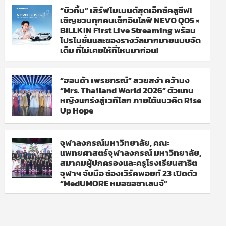
“บิวกิ้น” เสิร์ฟโมเมนต์สุดเอ็กซ์คลูซีฟ!
เชิญชวนทุกคนเช็กอินไลฟ์ NEVO Q05 ×
BILLKIN First Live Streaming พร้อม
โปรโมชั่นและของรางวัลมากมายแบบจัด
เต็ม ที่ไม่เคยให้ที่ไหนมาก่อน!
“ฮอนด้า เพรชภรณ์” สวยสง่า คว้ามง
“Mrs. Thailand World 2026” ตัวแทน
หญิงแกร่งสู่เวทีโลก ภายใต้แนวคิด Rise
Up Hope
จุฬาลงกรณ์มหาวิทยาลัย, คณะ
แพทยศาสตร์จุฬาลงกรณ์ มหาวิทยาลัย,
สมาคมผู้ปกครองและครูโรงเรียนสาธิต
จุฬาฯ จับมือ ช่องเวิร์คพอยท์ 23 เปิดตัว
“MedUMORE หมอขอชาเลนจ์”