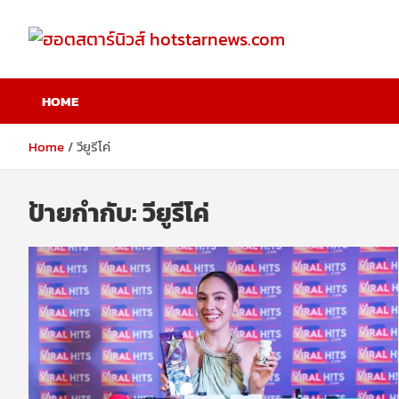
Skip
to
content
ฮอตสตาร์นิวส์
HOME
hotstarnews.com
Home
วียูรีโค่
ป้ายกำกับ:
วียูรีโค่