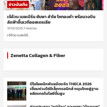
ข่าวบันเทิง
เจ้อ้วน เมลเบิร์น ยันพา ลำไย ไหทองคำ พร้อมวงบิน
ลัดฟ้าขึ้นเวทีออสเตรเลีย
11/03/2025
Hotstar
เจ้อ้วน เมลเบิร์…
Zenetta Collagen & Fiber
บีโอไอผนึกพันธมิตรจัด THECA 2026
เชื่อมห่วงโซ่อิเล็กทรอนิกส์ หนุนไทยสู่ฐาน
ผลิตเทคโนโลยีขั้นสูง
ท่านประธาน “แม่น้อง” ควงแขน “น้องเนย”