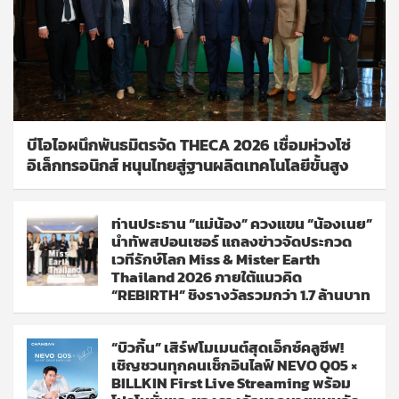
บีโอไอผนึกพันธมิตรจัด THECA 2026 เชื่อมห่วงโซ่
อิเล็กทรอนิกส์ หนุนไทยสู่ฐานผลิตเทคโนโลยีขั้นสูง
ท่านประธาน “แม่น้อง” ควงแขน “น้องเนย”
นำทัพสปอนเซอร์ แถลงข่าวจัดประกวด
เวทีรักษ์โลก Miss & Mister Earth
Thailand 2026 ภายใต้แนวคิด
“REBIRTH” ชิงรางวัลรวมกว่า 1.7 ล้านบาท
“บิวกิ้น” เสิร์ฟโมเมนต์สุดเอ็กซ์คลูซีฟ!
เชิญชวนทุกคนเช็กอินไลฟ์ NEVO Q05 ×
BILLKIN First Live Streaming พร้อม