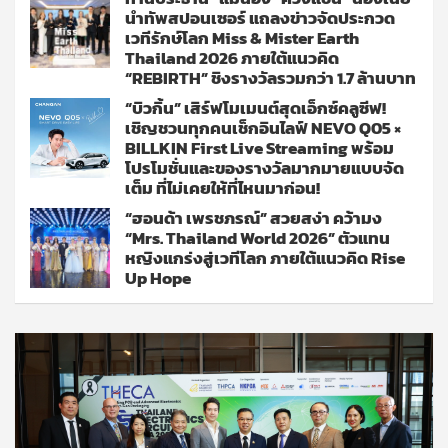
นำทัพสปอนเซอร์ แถลงข่าวจัดประกวด
เวทีรักษ์โลก Miss & Mister Earth
Thailand 2026 ภายใต้แนวคิด
“REBIRTH” ชิงรางวัลรวมกว่า 1.7 ล้านบาท
“บิวกิ้น” เสิร์ฟโมเมนต์สุดเอ็กซ์คลูซีฟ!
เชิญชวนทุกคนเช็กอินไลฟ์ NEVO Q05 ×
BILLKIN First Live Streaming พร้อม
โปรโมชั่นและของรางวัลมากมายแบบจัด
เต็ม ที่ไม่เคยให้ที่ไหนมาก่อน!
“ฮอนด้า เพรชภรณ์” สวยสง่า คว้ามง
“Mrs. Thailand World 2026” ตัวแทน
หญิงแกร่งสู่เวทีโลก ภายใต้แนวคิด Rise
Up Hope