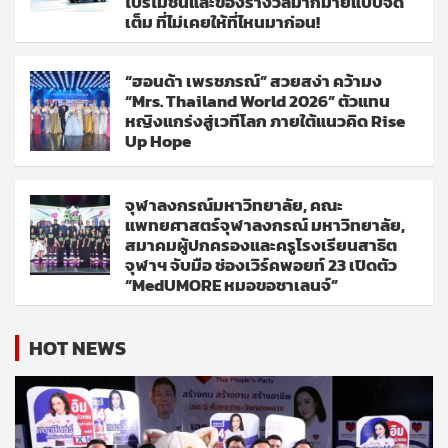
โปรโมชั่นและของรางวัลมากมายแบบจัด
เต็ม ที่ไม่เคยให้ที่ไหนมาก่อน!
“ฮอนด้า เพรชภรณ์” สวยสง่า คว้ามง
“Mrs. Thailand World 2026” ตัวแทน
หญิงแกร่งสู่เวทีโลก ภายใต้แนวคิด Rise
Up Hope
จุฬาลงกรณ์มหาวิทยาลัย, คณะ
แพทยศาสตร์จุฬาลงกรณ์ มหาวิทยาลัย,
สมาคมผู้ปกครองและครูโรงเรียนสาธิต
จุฬาฯ จับมือ ช่องเวิร์คพอยท์ 23 เปิดตัว
“MedUMORE หมอขอชาเลนจ์”
HOT NEWS