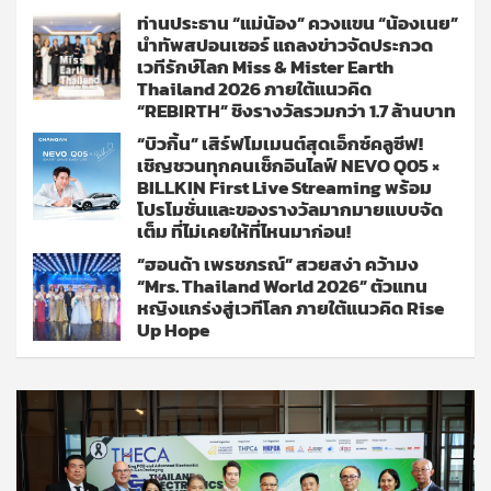
ท่านประธาน “แม่น้อง” ควงแขน “น้องเนย”
นำทัพสปอนเซอร์ แถลงข่าวจัดประกวด
เวทีรักษ์โลก Miss & Mister Earth
Thailand 2026 ภายใต้แนวคิด
“REBIRTH” ชิงรางวัลรวมกว่า 1.7 ล้านบาท
“บิวกิ้น” เสิร์ฟโมเมนต์สุดเอ็กซ์คลูซีฟ!
เชิญชวนทุกคนเช็กอินไลฟ์ NEVO Q05 ×
BILLKIN First Live Streaming พร้อม
โปรโมชั่นและของรางวัลมากมายแบบจัด
เต็ม ที่ไม่เคยให้ที่ไหนมาก่อน!
“ฮอนด้า เพรชภรณ์” สวยสง่า คว้ามง
“Mrs. Thailand World 2026” ตัวแทน
หญิงแกร่งสู่เวทีโลก ภายใต้แนวคิด Rise
Up Hope