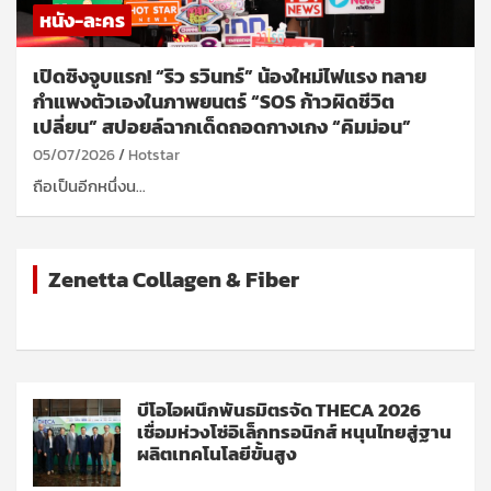
หนัง-ละคร
เปิดซิงจูบแรก! “ริว รวินทร์” น้องใหม่ไฟแรง ทลาย
กำแพงตัวเองในภาพยนตร์ “SOS ก้าวผิดชีวิต
เปลี่ยน” สปอยล์ฉากเด็ดถอดกางเกง “คิมม่อน”
05/07/2026
Hotstar
ถือเป็นอีกหนึ่งน…
Zenetta Collagen & Fiber
บีโอไอผนึกพันธมิตรจัด THECA 2026
เชื่อมห่วงโซ่อิเล็กทรอนิกส์ หนุนไทยสู่ฐาน
ผลิตเทคโนโลยีขั้นสูง