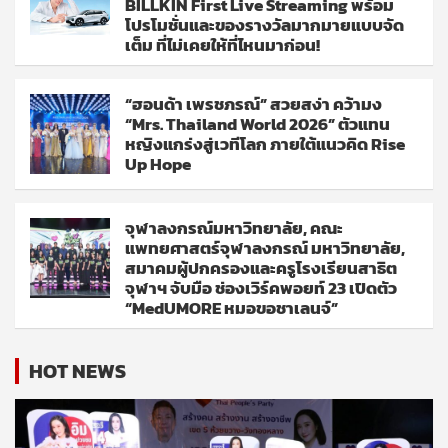
BILLKIN First Live Streaming พร้อม
โปรโมชั่นและของรางวัลมากมายแบบจัด
เต็ม ที่ไม่เคยให้ที่ไหนมาก่อน!
“ฮอนด้า เพรชภรณ์” สวยสง่า คว้ามง
“Mrs. Thailand World 2026” ตัวแทน
หญิงแกร่งสู่เวทีโลก ภายใต้แนวคิด Rise
Up Hope
จุฬาลงกรณ์มหาวิทยาลัย, คณะ
แพทยศาสตร์จุฬาลงกรณ์ มหาวิทยาลัย,
สมาคมผู้ปกครองและครูโรงเรียนสาธิต
จุฬาฯ จับมือ ช่องเวิร์คพอยท์ 23 เปิดตัว
“MedUMORE หมอขอชาเลนจ์”
HOT NEWS