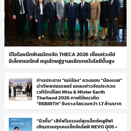
บีโอไอผนึกพันธมิตรจัด THECA 2026 เชื่อมห่วงโซ่
อิเล็กทรอนิกส์ หนุนไทยสู่ฐานผลิตเทคโนโลยีขั้นสูง
ท่านประธาน “แม่น้อง” ควงแขน “น้องเนย”
นำทัพสปอนเซอร์ แถลงข่าวจัดประกวด
เวทีรักษ์โลก Miss & Mister Earth
Thailand 2026 ภายใต้แนวคิด
“REBIRTH” ชิงรางวัลรวมกว่า 1.7 ล้านบาท
“บิวกิ้น” เสิร์ฟโมเมนต์สุดเอ็กซ์คลูซีฟ!
เชิญชวนทุกคนเช็กอินไลฟ์ NEVO Q05 ×