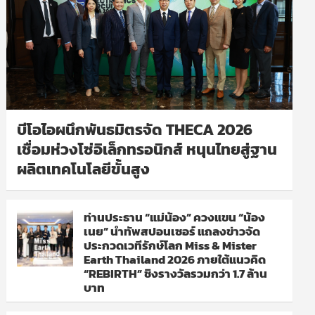
บีโอไอผนึกพันธมิตรจัด THECA 2026
เชื่อมห่วงโซ่อิเล็กทรอนิกส์ หนุนไทยสู่ฐาน
ผลิตเทคโนโลยีขั้นสูง
ท่านประธาน “แม่น้อง” ควงแขน “น้อง
เนย” นำทัพสปอนเซอร์ แถลงข่าวจัด
ประกวดเวทีรักษ์โลก Miss & Mister
Earth Thailand 2026 ภายใต้แนวคิด
“REBIRTH” ชิงรางวัลรวมกว่า 1.7 ล้าน
บาท