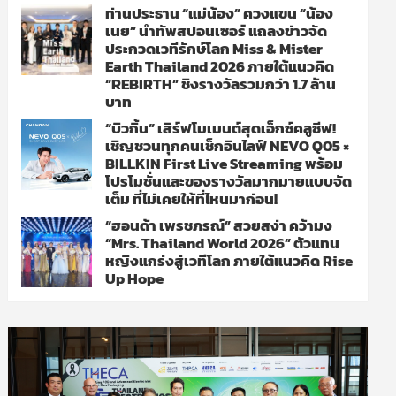
ท่านประธาน “แม่น้อง” ควงแขน “น้อง
เนย” นำทัพสปอนเซอร์ แถลงข่าวจัด
ประกวดเวทีรักษ์โลก Miss & Mister
Earth Thailand 2026 ภายใต้แนวคิด
“REBIRTH” ชิงรางวัลรวมกว่า 1.7 ล้าน
บาท
“บิวกิ้น” เสิร์ฟโมเมนต์สุดเอ็กซ์คลูซีฟ!
เชิญชวนทุกคนเช็กอินไลฟ์ NEVO Q05 ×
BILLKIN First Live Streaming พร้อม
โปรโมชั่นและของรางวัลมากมายแบบจัด
เต็ม ที่ไม่เคยให้ที่ไหนมาก่อน!
“ฮอนด้า เพรชภรณ์” สวยสง่า คว้ามง
“Mrs. Thailand World 2026” ตัวแทน
หญิงแกร่งสู่เวทีโลก ภายใต้แนวคิด Rise
Up Hope