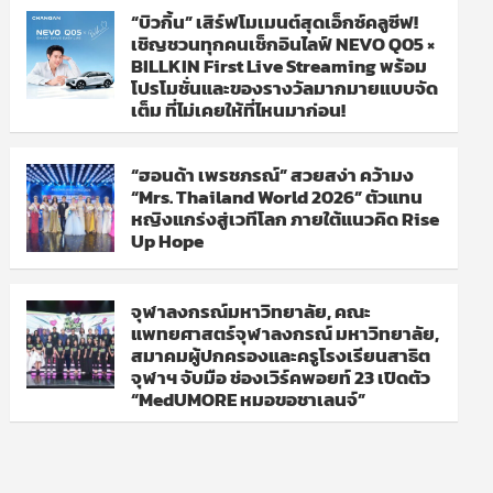
“บิวกิ้น” เสิร์ฟโมเมนต์สุดเอ็กซ์คลูซีฟ!
เชิญชวนทุกคนเช็กอินไลฟ์ NEVO Q05 ×
BILLKIN First Live Streaming พร้อม
โปรโมชั่นและของรางวัลมากมายแบบจัด
เต็ม ที่ไม่เคยให้ที่ไหนมาก่อน!
“ฮอนด้า เพรชภรณ์” สวยสง่า คว้ามง
“Mrs. Thailand World 2026” ตัวแทน
หญิงแกร่งสู่เวทีโลก ภายใต้แนวคิด Rise
Up Hope
จุฬาลงกรณ์มหาวิทยาลัย, คณะ
แพทยศาสตร์จุฬาลงกรณ์ มหาวิทยาลัย,
สมาคมผู้ปกครองและครูโรงเรียนสาธิต
จุฬาฯ จับมือ ช่องเวิร์คพอยท์ 23 เปิดตัว
“MedUMORE หมอขอชาเลนจ์”