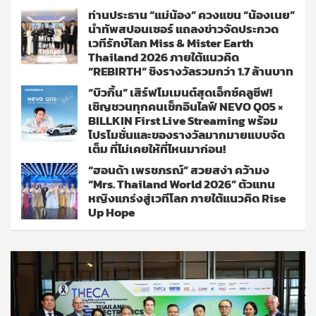
ท่านประธาน “แม่น้อง” ควงแขน “น้องเนย”
นำทัพสปอนเซอร์ แถลงข่าวจัดประกวด
เวทีรักษ์โลก Miss & Mister Earth
Thailand 2026 ภายใต้แนวคิด
“REBIRTH” ชิงรางวัลรวมกว่า 1.7 ล้านบาท
“บิวกิ้น” เสิร์ฟโมเมนต์สุดเอ็กซ์คลูซีฟ!
เชิญชวนทุกคนเช็กอินไลฟ์ NEVO Q05 ×
BILLKIN First Live Streaming พร้อม
โปรโมชั่นและของรางวัลมากมายแบบจัด
เต็ม ที่ไม่เคยให้ที่ไหนมาก่อน!
“ฮอนด้า เพรชภรณ์” สวยสง่า คว้ามง
“Mrs. Thailand World 2026” ตัวแทน
หญิงแกร่งสู่เวทีโลก ภายใต้แนวคิด Rise
Up Hope