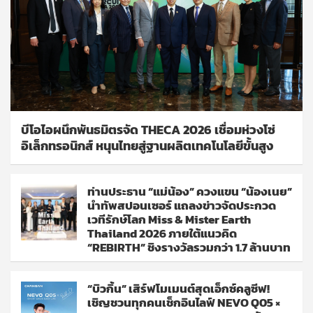
บีโอไอผนึกพันธมิตรจัด THECA 2026 เชื่อมห่วงโซ่
อิเล็กทรอนิกส์ หนุนไทยสู่ฐานผลิตเทคโนโลยีขั้นสูง
ท่านประธาน “แม่น้อง” ควงแขน “น้องเนย”
นำทัพสปอนเซอร์ แถลงข่าวจัดประกวด
เวทีรักษ์โลก Miss & Mister Earth
Thailand 2026 ภายใต้แนวคิด
“REBIRTH” ชิงรางวัลรวมกว่า 1.7 ล้านบาท
“บิวกิ้น” เสิร์ฟโมเมนต์สุดเอ็กซ์คลูซีฟ!
เชิญชวนทุกคนเช็กอินไลฟ์ NEVO Q05 ×