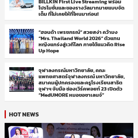
BILLKIN First Live Streaming พร้อม
โปรโมชั่นและของรางวัลมากมายแบบจัด
เต็ม ที่ไม่เคยให้ที่ไหนมาก่อน!
“ฮอนด้า เพรชภรณ์” สวยสง่า คว้ามง
“Mrs. Thailand World 2026” ตัวแทน
หญิงแกร่งสู่เวทีโลก ภายใต้แนวคิด Rise
Up Hope
จุฬาลงกรณ์มหาวิทยาลัย, คณะ
แพทยศาสตร์จุฬาลงกรณ์ มหาวิทยาลัย,
สมาคมผู้ปกครองและครูโรงเรียนสาธิต
จุฬาฯ จับมือ ช่องเวิร์คพอยท์ 23 เปิดตัว
“MedUMORE หมอขอชาเลนจ์”
HOT NEWS