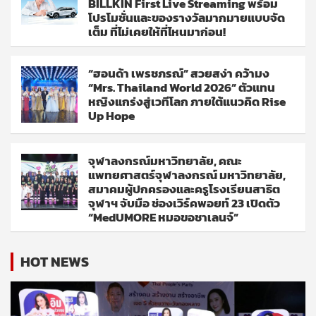
BILLKIN First Live Streaming พร้อม
โปรโมชั่นและของรางวัลมากมายแบบจัด
เต็ม ที่ไม่เคยให้ที่ไหนมาก่อน!
“ฮอนด้า เพรชภรณ์” สวยสง่า คว้ามง
“Mrs. Thailand World 2026” ตัวแทน
หญิงแกร่งสู่เวทีโลก ภายใต้แนวคิด Rise
Up Hope
จุฬาลงกรณ์มหาวิทยาลัย, คณะ
แพทยศาสตร์จุฬาลงกรณ์ มหาวิทยาลัย,
สมาคมผู้ปกครองและครูโรงเรียนสาธิต
จุฬาฯ จับมือ ช่องเวิร์คพอยท์ 23 เปิดตัว
“MedUMORE หมอขอชาเลนจ์”
HOT NEWS