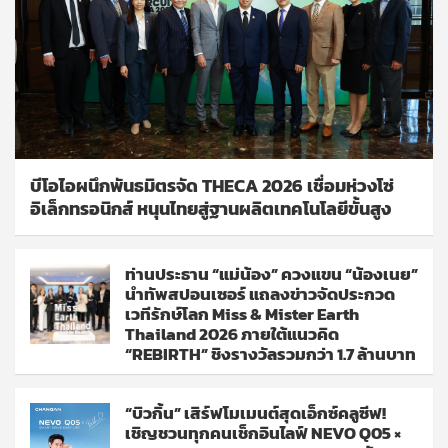
บีโอไอผนึกพันธมิตรจัด THECA 2026 เชื่อมห่วงโซ่
อิเล็กทรอนิกส์ หนุนไทยสู่ฐานผลิตเทคโนโลยีขั้นสูง
ท่านประธาน “แม่น้อง” ควงแขน “น้องเนย”
นำทัพสปอนเซอร์ แถลงข่าวจัดประกวด
เวทีรักษ์โลก Miss & Mister Earth
Thailand 2026 ภายใต้แนวคิด
“REBIRTH” ชิงรางวัลรวมกว่า 1.7 ล้านบาท
“บิวกิ้น” เสิร์ฟโมเมนต์สุดเอ็กซ์คลูซีฟ!
เชิญชวนทุกคนเช็กอินไลฟ์ NEVO Q05 ×