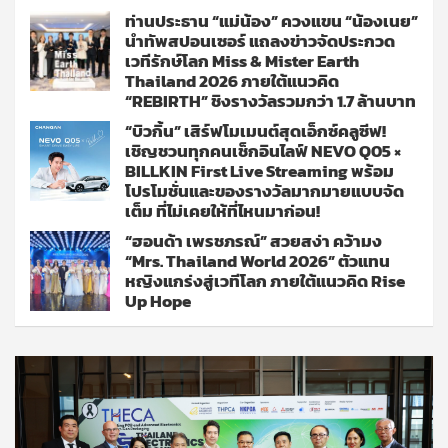
ท่านประธาน “แม่น้อง” ควงแขน “น้องเนย”
นำทัพสปอนเซอร์ แถลงข่าวจัดประกวด
เวทีรักษ์โลก Miss & Mister Earth
Thailand 2026 ภายใต้แนวคิด
“REBIRTH” ชิงรางวัลรวมกว่า 1.7 ล้านบาท
“บิวกิ้น” เสิร์ฟโมเมนต์สุดเอ็กซ์คลูซีฟ!
เชิญชวนทุกคนเช็กอินไลฟ์ NEVO Q05 ×
BILLKIN First Live Streaming พร้อม
โปรโมชั่นและของรางวัลมากมายแบบจัด
เต็ม ที่ไม่เคยให้ที่ไหนมาก่อน!
“ฮอนด้า เพรชภรณ์” สวยสง่า คว้ามง
“Mrs. Thailand World 2026” ตัวแทน
หญิงแกร่งสู่เวทีโลก ภายใต้แนวคิด Rise
Up Hope