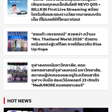
เชิญชวนทุกคนเช็กอินไลฟ์ NEVO Q05 ×
BILLKIN First Live Streaming พร้อม
โปรโมชั่นและของรางวัลมากมายแบบจัด
เต็ม ที่ไม่เคยให้ที่ไหนมาก่อน!
“ฮอนด้า เพรชภรณ์” สวยสง่า คว้ามง
“Mrs. Thailand World 2026” ตัวแทน
หญิงแกร่งสู่เวทีโลก ภายใต้แนวคิด Rise
Up Hope
จุฬาลงกรณ์มหาวิทยาลัย, คณะ
แพทยศาสตร์จุฬาลงกรณ์ มหาวิทยาลัย,
สมาคมผู้ปกครองและครูโรงเรียนสาธิต
จุฬาฯ จับมือ ช่องเวิร์คพอยท์ 23 เปิดตัว
“MedUMORE หมอขอชาเลนจ์”
HOT NEWS