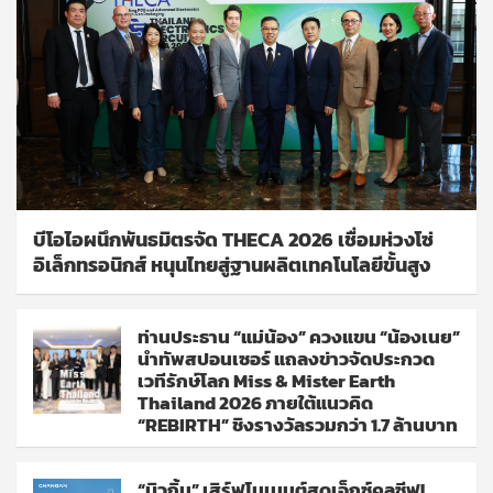
บีโอไอผนึกพันธมิตรจัด THECA 2026 เชื่อมห่วงโซ่
อิเล็กทรอนิกส์ หนุนไทยสู่ฐานผลิตเทคโนโลยีขั้นสูง
ท่านประธาน “แม่น้อง” ควงแขน “น้องเนย”
นำทัพสปอนเซอร์ แถลงข่าวจัดประกวด
เวทีรักษ์โลก Miss & Mister Earth
Thailand 2026 ภายใต้แนวคิด
“REBIRTH” ชิงรางวัลรวมกว่า 1.7 ล้านบาท
“บิวกิ้น” เสิร์ฟโมเมนต์สุดเอ็กซ์คลูซีฟ!