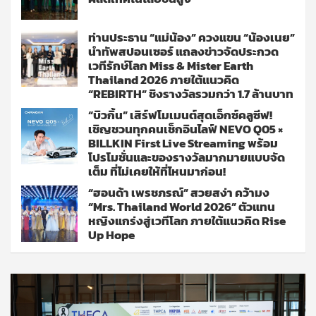
ท่านประธาน “แม่น้อง” ควงแขน “น้องเนย”
นำทัพสปอนเซอร์ แถลงข่าวจัดประกวด
เวทีรักษ์โลก Miss & Mister Earth
Thailand 2026 ภายใต้แนวคิด
“REBIRTH” ชิงรางวัลรวมกว่า 1.7 ล้านบาท
“บิวกิ้น” เสิร์ฟโมเมนต์สุดเอ็กซ์คลูซีฟ!
เชิญชวนทุกคนเช็กอินไลฟ์ NEVO Q05 ×
BILLKIN First Live Streaming พร้อม
โปรโมชั่นและของรางวัลมากมายแบบจัด
เต็ม ที่ไม่เคยให้ที่ไหนมาก่อน!
“ฮอนด้า เพรชภรณ์” สวยสง่า คว้ามง
“Mrs. Thailand World 2026” ตัวแทน
หญิงแกร่งสู่เวทีโลก ภายใต้แนวคิด Rise
Up Hope