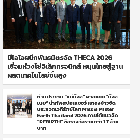
บีโอไอผนึกพันธมิตรจัด THECA 2026
เชื่อมห่วงโซ่อิเล็กทรอนิกส์ หนุนไทยสู่ฐาน
ผลิตเทคโนโลยีขั้นสูง
ท่านประธาน “แม่น้อง” ควงแขน “น้อง
เนย” นำทัพสปอนเซอร์ แถลงข่าวจัด
ประกวดเวทีรักษ์โลก Miss & Mister
Earth Thailand 2026 ภายใต้แนวคิด
“REBIRTH” ชิงรางวัลรวมกว่า 1.7 ล้าน
บาท