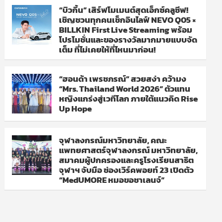
“บิวกิ้น” เสิร์ฟโมเมนต์สุดเอ็กซ์คลูซีฟ!
เชิญชวนทุกคนเช็กอินไลฟ์ NEVO Q05 ×
BILLKIN First Live Streaming พร้อม
โปรโมชั่นและของรางวัลมากมายแบบจัด
เต็ม ที่ไม่เคยให้ที่ไหนมาก่อน!
“ฮอนด้า เพรชภรณ์” สวยสง่า คว้ามง
“Mrs. Thailand World 2026” ตัวแทน
หญิงแกร่งสู่เวทีโลก ภายใต้แนวคิด Rise
Up Hope
จุฬาลงกรณ์มหาวิทยาลัย, คณะ
แพทยศาสตร์จุฬาลงกรณ์ มหาวิทยาลัย,
สมาคมผู้ปกครองและครูโรงเรียนสาธิต
จุฬาฯ จับมือ ช่องเวิร์คพอยท์ 23 เปิดตัว
“MedUMORE หมอขอชาเลนจ์”