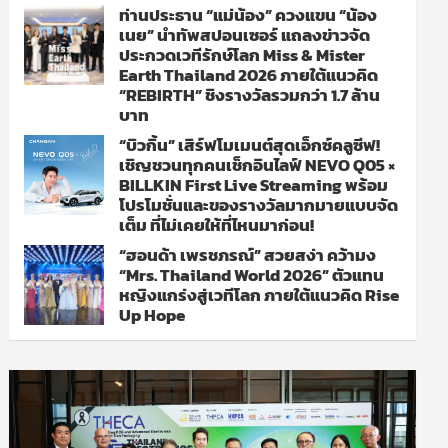
ท่านประธาน “แม่น้อง” ควงแขน “น้อง
เนย” นำทัพสปอนเซอร์ แถลงข่าวจัด
ประกวดเวทีรักษ์โลก Miss & Mister
Earth Thailand 2026 ภายใต้แนวคิด
“REBIRTH” ชิงรางวัลรวมกว่า 1.7 ล้าน
บาท
“บิวกิ้น” เสิร์ฟโมเมนต์สุดเอ็กซ์คลูซีฟ!
เชิญชวนทุกคนเช็กอินไลฟ์ NEVO Q05 ×
BILLKIN First Live Streaming พร้อม
โปรโมชั่นและของรางวัลมากมายแบบจัด
เต็ม ที่ไม่เคยให้ที่ไหนมาก่อน!
“ฮอนด้า เพรชภรณ์” สวยสง่า คว้ามง
“Mrs. Thailand World 2026” ตัวแทน
หญิงแกร่งสู่เวทีโลก ภายใต้แนวคิด Rise
Up Hope