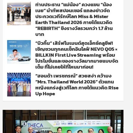
ท่านประธาน “แม่น้อง” ควงแขน “น้อง
เนย” นำทัพสปอนเซอร์ แถลงข่าวจัด
ประกวดเวทีรักษ์โลก Miss & Mister
Earth Thailand 2026 ภายใต้แนวคิด
“REBIRTH” ชิงรางวัลรวมกว่า 1.7 ล้าน
บาท
“บิวกิ้น” เสิร์ฟโมเมนต์สุดเอ็กซ์คลูซีฟ!
เชิญชวนทุกคนเช็กอินไลฟ์ NEVO Q05 ×
BILLKIN First Live Streaming พร้อม
โปรโมชั่นและของรางวัลมากมายแบบจัด
เต็ม ที่ไม่เคยให้ที่ไหนมาก่อน!
“ฮอนด้า เพรชภรณ์” สวยสง่า คว้ามง
“Mrs. Thailand World 2026” ตัวแทน
หญิงแกร่งสู่เวทีโลก ภายใต้แนวคิด Rise
Up Hope