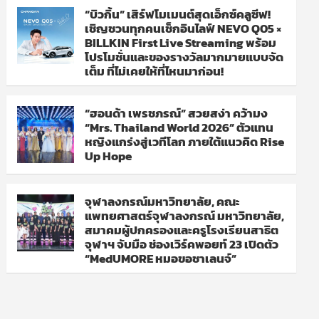
“บิวกิ้น” เสิร์ฟโมเมนต์สุดเอ็กซ์คลูซีฟ!
เชิญชวนทุกคนเช็กอินไลฟ์ NEVO Q05 ×
BILLKIN First Live Streaming พร้อม
โปรโมชั่นและของรางวัลมากมายแบบจัด
เต็ม ที่ไม่เคยให้ที่ไหนมาก่อน!
“ฮอนด้า เพรชภรณ์” สวยสง่า คว้ามง
“Mrs. Thailand World 2026” ตัวแทน
หญิงแกร่งสู่เวทีโลก ภายใต้แนวคิด Rise
Up Hope
จุฬาลงกรณ์มหาวิทยาลัย, คณะ
แพทยศาสตร์จุฬาลงกรณ์ มหาวิทยาลัย,
สมาคมผู้ปกครองและครูโรงเรียนสาธิต
จุฬาฯ จับมือ ช่องเวิร์คพอยท์ 23 เปิดตัว
“MedUMORE หมอขอชาเลนจ์”