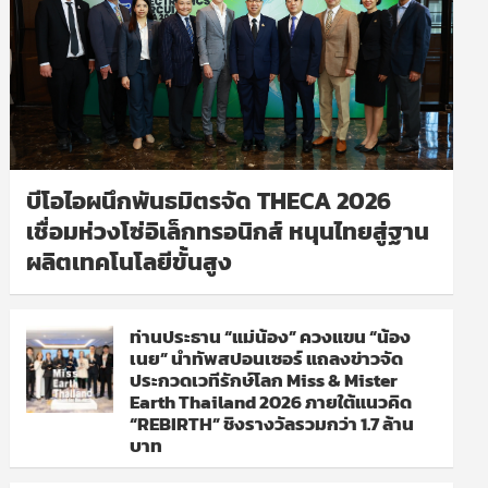
บีโอไอผนึกพันธมิตรจัด THECA 2026
เชื่อมห่วงโซ่อิเล็กทรอนิกส์ หนุนไทยสู่ฐาน
ผลิตเทคโนโลยีขั้นสูง
ท่านประธาน “แม่น้อง” ควงแขน “น้อง
เนย” นำทัพสปอนเซอร์ แถลงข่าวจัด
ประกวดเวทีรักษ์โลก Miss & Mister
Earth Thailand 2026 ภายใต้แนวคิด
“REBIRTH” ชิงรางวัลรวมกว่า 1.7 ล้าน
บาท