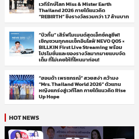
เวทีรักษ์โลก Miss & Mister Earth
Thailand 2026 ภายใต้แนวคิด
“REBIRTH” ชิงรางวัลรวมกว่า 1.7 ล้านบาท
“บิวกิ้น” เสิร์ฟโมเมนต์สุดเอ็กซ์คลูซีฟ!
เชิญชวนทุกคนเช็กอินไลฟ์ NEVO Q05 ×
BILLKIN First Live Streaming พร้อม
โปรโมชั่นและของรางวัลมากมายแบบจัด
เต็ม ที่ไม่เคยให้ที่ไหนมาก่อน!
“ฮอนด้า เพรชภรณ์” สวยสง่า คว้ามง
“Mrs. Thailand World 2026” ตัวแทน
หญิงแกร่งสู่เวทีโลก ภายใต้แนวคิด Rise
Up Hope
HOT NEWS