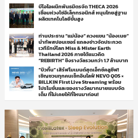
บีโอไอผนึกพันธมิตรจัด THECA 2026
เชื่อมห่วงโซ่อิเล็กทรอนิกส์ หนุนไทยสู่ฐาน
ผลิตเทคโนโลยีขั้นสูง
ท่านประธาน “แม่น้อง” ควงแขน “น้องเนย”
นำทัพสปอนเซอร์ แถลงข่าวจัดประกวด
เวทีรักษ์โลก Miss & Mister Earth
Thailand 2026 ภายใต้แนวคิด
“REBIRTH” ชิงรางวัลรวมกว่า 1.7 ล้านบาท
“บิวกิ้น” เสิร์ฟโมเมนต์สุดเอ็กซ์คลูซีฟ!
เชิญชวนทุกคนเช็กอินไลฟ์ NEVO Q05 ×
BILLKIN First Live Streaming พร้อม
โปรโมชั่นและของรางวัลมากมายแบบจัด
เต็ม ที่ไม่เคยให้ที่ไหนมาก่อน!