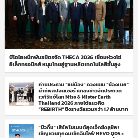
บีโอไอผนึกพันธมิตรจัด THECA 2026 เชื่อมห่วงโซ่
อิเล็กทรอนิกส์ หนุนไทยสู่ฐานผลิตเทคโนโลยีขั้นสูง
ท่านประธาน “แม่น้อง” ควงแขน “น้องเนย”
นำทัพสปอนเซอร์ แถลงข่าวจัดประกวด
เวทีรักษ์โลก Miss & Mister Earth
Thailand 2026 ภายใต้แนวคิด
“REBIRTH” ชิงรางวัลรวมกว่า 1.7 ล้านบาท
“บิวกิ้น” เสิร์ฟโมเมนต์สุดเอ็กซ์คลูซีฟ!
เชิญชวนทุกคนเช็กอินไลฟ์ NEVO Q05 ×