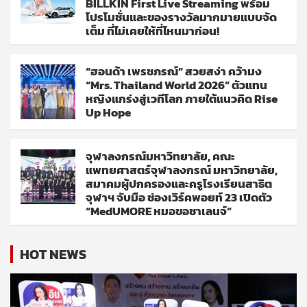
BILLKIN First Live Streaming พร้อม
โปรโมชั่นและของรางวัลมากมายแบบจัด
เต็ม ที่ไม่เคยให้ที่ไหนมาก่อน!
“ฮอนด้า เพรชภรณ์” สวยสง่า คว้ามง
“Mrs. Thailand World 2026” ตัวแทน
หญิงแกร่งสู่เวทีโลก ภายใต้แนวคิด Rise
Up Hope
จุฬาลงกรณ์มหาวิทยาลัย, คณะ
แพทยศาสตร์จุฬาลงกรณ์ มหาวิทยาลัย,
สมาคมผู้ปกครองและครูโรงเรียนสาธิต
จุฬาฯ จับมือ ช่องเวิร์คพอยท์ 23 เปิดตัว
“MedUMORE หมอขอชาเลนจ์”
HOT NEWS