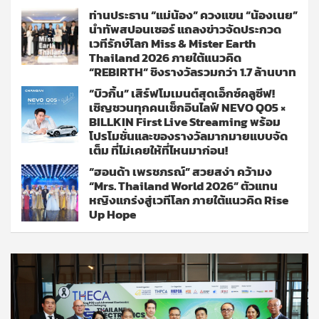
ท่านประธาน “แม่น้อง” ควงแขน “น้องเนย”
นำทัพสปอนเซอร์ แถลงข่าวจัดประกวด
เวทีรักษ์โลก Miss & Mister Earth
Thailand 2026 ภายใต้แนวคิด
“REBIRTH” ชิงรางวัลรวมกว่า 1.7 ล้านบาท
“บิวกิ้น” เสิร์ฟโมเมนต์สุดเอ็กซ์คลูซีฟ!
เชิญชวนทุกคนเช็กอินไลฟ์ NEVO Q05 ×
BILLKIN First Live Streaming พร้อม
โปรโมชั่นและของรางวัลมากมายแบบจัด
เต็ม ที่ไม่เคยให้ที่ไหนมาก่อน!
“ฮอนด้า เพรชภรณ์” สวยสง่า คว้ามง
“Mrs. Thailand World 2026” ตัวแทน
หญิงแกร่งสู่เวทีโลก ภายใต้แนวคิด Rise
Up Hope