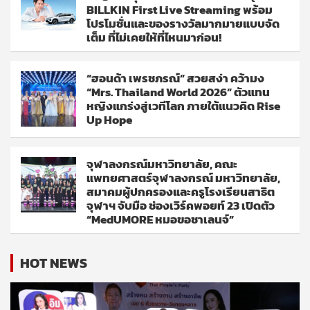
BILLKIN First Live Streaming พร้อม
โปรโมชั่นและของรางวัลมากมายแบบจัด
เต็ม ที่ไม่เคยให้ที่ไหนมาก่อน!
“ฮอนด้า เพรชภรณ์” สวยสง่า คว้ามง
“Mrs. Thailand World 2026” ตัวแทน
หญิงแกร่งสู่เวทีโลก ภายใต้แนวคิด Rise
Up Hope
จุฬาลงกรณ์มหาวิทยาลัย, คณะ
แพทยศาสตร์จุฬาลงกรณ์ มหาวิทยาลัย,
สมาคมผู้ปกครองและครูโรงเรียนสาธิต
จุฬาฯ จับมือ ช่องเวิร์คพอยท์ 23 เปิดตัว
“MedUMORE หมอขอชาเลนจ์”
HOT NEWS