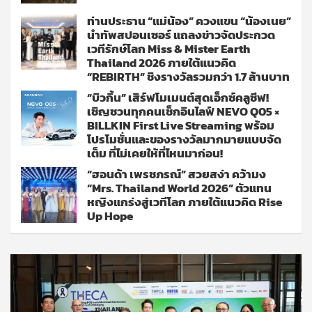
ท่านประธาน “แม่น้อง” ควงแขน “น้องเนย”
นำทัพสปอนเซอร์ แถลงข่าวจัดประกวด
เวทีรักษ์โลก Miss & Mister Earth
Thailand 2026 ภายใต้แนวคิด
“REBIRTH” ชิงรางวัลรวมกว่า 1.7 ล้านบาท
“บิวกิ้น” เสิร์ฟโมเมนต์สุดเอ็กซ์คลูซีฟ!
เชิญชวนทุกคนเช็กอินไลฟ์ NEVO Q05 ×
BILLKIN First Live Streaming พร้อม
โปรโมชั่นและของรางวัลมากมายแบบจัด
เต็ม ที่ไม่เคยให้ที่ไหนมาก่อน!
“ฮอนด้า เพรชภรณ์” สวยสง่า คว้ามง
“Mrs. Thailand World 2026” ตัวแทน
หญิงแกร่งสู่เวทีโลก ภายใต้แนวคิด Rise
Up Hope