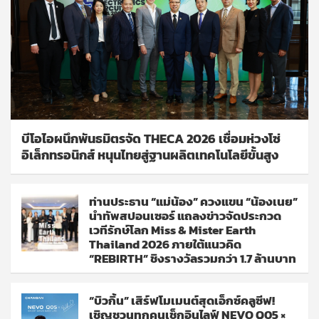
บีโอไอผนึกพันธมิตรจัด THECA 2026 เชื่อมห่วงโซ่
อิเล็กทรอนิกส์ หนุนไทยสู่ฐานผลิตเทคโนโลยีขั้นสูง
ท่านประธาน “แม่น้อง” ควงแขน “น้องเนย”
นำทัพสปอนเซอร์ แถลงข่าวจัดประกวด
เวทีรักษ์โลก Miss & Mister Earth
Thailand 2026 ภายใต้แนวคิด
“REBIRTH” ชิงรางวัลรวมกว่า 1.7 ล้านบาท
“บิวกิ้น” เสิร์ฟโมเมนต์สุดเอ็กซ์คลูซีฟ!
เชิญชวนทุกคนเช็กอินไลฟ์ NEVO Q05 ×