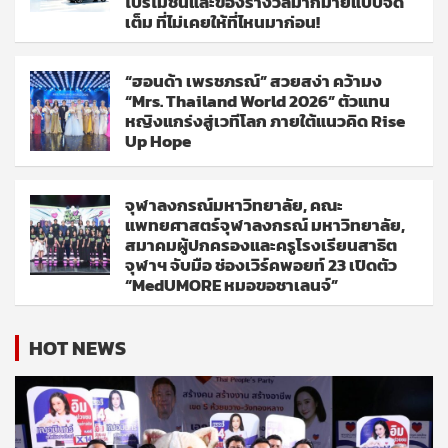
โปรโมชั่นและของรางวัลมากมายแบบจัด
เต็ม ที่ไม่เคยให้ที่ไหนมาก่อน!
“ฮอนด้า เพรชภรณ์” สวยสง่า คว้ามง
“Mrs. Thailand World 2026” ตัวแทน
หญิงแกร่งสู่เวทีโลก ภายใต้แนวคิด Rise
Up Hope
จุฬาลงกรณ์มหาวิทยาลัย, คณะ
แพทยศาสตร์จุฬาลงกรณ์ มหาวิทยาลัย,
สมาคมผู้ปกครองและครูโรงเรียนสาธิต
จุฬาฯ จับมือ ช่องเวิร์คพอยท์ 23 เปิดตัว
“MedUMORE หมอขอชาเลนจ์”
HOT NEWS