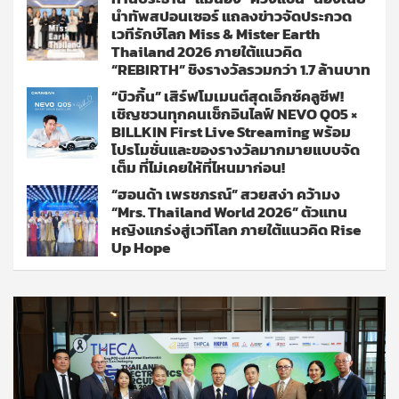
นำทัพสปอนเซอร์ แถลงข่าวจัดประกวด
เวทีรักษ์โลก Miss & Mister Earth
Thailand 2026 ภายใต้แนวคิด
“REBIRTH” ชิงรางวัลรวมกว่า 1.7 ล้านบาท
“บิวกิ้น” เสิร์ฟโมเมนต์สุดเอ็กซ์คลูซีฟ!
เชิญชวนทุกคนเช็กอินไลฟ์ NEVO Q05 ×
BILLKIN First Live Streaming พร้อม
โปรโมชั่นและของรางวัลมากมายแบบจัด
เต็ม ที่ไม่เคยให้ที่ไหนมาก่อน!
“ฮอนด้า เพรชภรณ์” สวยสง่า คว้ามง
“Mrs. Thailand World 2026” ตัวแทน
หญิงแกร่งสู่เวทีโลก ภายใต้แนวคิด Rise
Up Hope