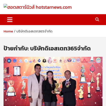
Skip
to
content
ฮอตสตาร์นิวส์ hotstarnews.com
Home
บริษัทดิเอสเตท365จำกัด
ป้ายกำกับ:
บริษัทดิเอสเตท365จำกัด