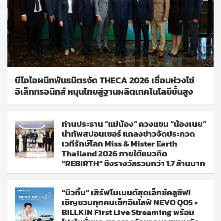
บีโอไอผนึกพันธมิตรจัด THECA 2026 เชื่อมห่วงโซ่
อิเล็กทรอนิกส์ หนุนไทยสู่ฐานผลิตเทคโนโลยีขั้นสูง
ท่านประธาน “แม่น้อง” ควงแขน “น้องเนย”
นำทัพสปอนเซอร์ แถลงข่าวจัดประกวด
เวทีรักษ์โลก Miss & Mister Earth
Thailand 2026 ภายใต้แนวคิด
“REBIRTH” ชิงรางวัลรวมกว่า 1.7 ล้านบาท
“บิวกิ้น” เสิร์ฟโมเมนต์สุดเอ็กซ์คลูซีฟ!
เชิญชวนทุกคนเช็กอินไลฟ์ NEVO Q05 ×
BILLKIN First Live Streaming พร้อม