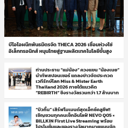
บีโอไอผนึกพันธมิตรจัด THECA 2026 เชื่อมห่วงโซ่
อิเล็กทรอนิกส์ หนุนไทยสู่ฐานผลิตเทคโนโลยีขั้นสูง
ท่านประธาน “แม่น้อง” ควงแขน “น้องเนย”
นำทัพสปอนเซอร์ แถลงข่าวจัดประกวด
เวทีรักษ์โลก Miss & Mister Earth
Thailand 2026 ภายใต้แนวคิด
“REBIRTH” ชิงรางวัลรวมกว่า 1.7 ล้านบาท
“บิวกิ้น” เสิร์ฟโมเมนต์สุดเอ็กซ์คลูซีฟ!
เชิญชวนทุกคนเช็กอินไลฟ์ NEVO Q05 ×
BILLKIN First Live Streaming พร้อม
โปรโมชั่นและของรางวัลมากมายแบบจัด