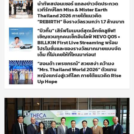
นำทัพสปอนเซอร์ แถลงข่าวจัดประกวด
เวทีรักษ์โลก Miss & Mister Earth
Thailand 2026 ภายใต้แนวคิด
“REBIRTH” ชิงรางวัลรวมกว่า 1.7 ล้านบาท
“บิวกิ้น” เสิร์ฟโมเมนต์สุดเอ็กซ์คลูซีฟ!
เชิญชวนทุกคนเช็กอินไลฟ์ NEVO Q05 ×
BILLKIN First Live Streaming พร้อม
โปรโมชั่นและของรางวัลมากมายแบบจัด
เต็ม ที่ไม่เคยให้ที่ไหนมาก่อน!
“ฮอนด้า เพรชภรณ์” สวยสง่า คว้ามง
“Mrs. Thailand World 2026” ตัวแทน
หญิงแกร่งสู่เวทีโลก ภายใต้แนวคิด Rise
Up Hope