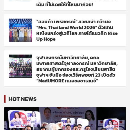
เต็ม ที่ไม่เคยให้ที่ไหนมาก่อน!
“ฮอนด้า เพรชภรณ์” สวยสง่า คว้ามง
“Mrs. Thailand World 2026” ตัวแทน
หญิงแกร่งสู่เวทีโลก ภายใต้แนวคิด Rise
Up Hope
จุฬาลงกรณ์มหาวิทยาลัย, คณะ
แพทยศาสตร์จุฬาลงกรณ์ มหาวิทยาลัย,
สมาคมผู้ปกครองและครูโรงเรียนสาธิต
จุฬาฯ จับมือ ช่องเวิร์คพอยท์ 23 เปิดตัว
“MedUMORE หมอขอชาเลนจ์”
HOT NEWS