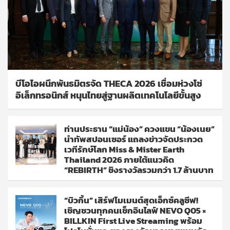
บีโอไอผนึกพันธมิตรจัด THECA 2026 เชื่อมห่วงโซ่
อิเล็กทรอนิกส์ หนุนไทยสู่ฐานผลิตเทคโนโลยีขั้นสูง
ท่านประธาน “แม่น้อง” ควงแขน “น้องเนย”
นำทัพสปอนเซอร์ แถลงข่าวจัดประกวด
เวทีรักษ์โลก Miss & Mister Earth
Thailand 2026 ภายใต้แนวคิด
“REBIRTH” ชิงรางวัลรวมกว่า 1.7 ล้านบาท
“บิวกิ้น” เสิร์ฟโมเมนต์สุดเอ็กซ์คลูซีฟ!
เชิญชวนทุกคนเช็กอินไลฟ์ NEVO Q05 ×
BILLKIN First Live Streaming พร้อม