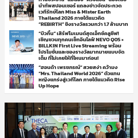
นำทัพสปอนเซอร์ แถลงข่าวจัดประกวด
เวทีรักษ์โลก Miss & Mister Earth
Thailand 2026 ภายใต้แนวคิด
“REBIRTH” ชิงรางวัลรวมกว่า 1.7 ล้านบาท
“บิวกิ้น” เสิร์ฟโมเมนต์สุดเอ็กซ์คลูซีฟ!
เชิญชวนทุกคนเช็กอินไลฟ์ NEVO Q05 ×
BILLKIN First Live Streaming พร้อม
โปรโมชั่นและของรางวัลมากมายแบบจัด
เต็ม ที่ไม่เคยให้ที่ไหนมาก่อน!
“ฮอนด้า เพรชภรณ์” สวยสง่า คว้ามง
“Mrs. Thailand World 2026” ตัวแทน
หญิงแกร่งสู่เวทีโลก ภายใต้แนวคิด Rise
Up Hope