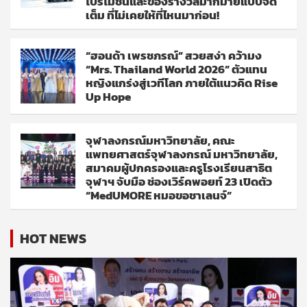
โปรโมชั่นและของรางวัลมากมายแบบจัด
เต็ม ที่ไม่เคยให้ที่ไหนมาก่อน!
“ฮอนด้า เพรชภรณ์” สวยสง่า คว้ามง
“Mrs. Thailand World 2026” ตัวแทน
หญิงแกร่งสู่เวทีโลก ภายใต้แนวคิด Rise
Up Hope
จุฬาลงกรณ์มหาวิทยาลัย, คณะ
แพทยศาสตร์จุฬาลงกรณ์ มหาวิทยาลัย,
สมาคมผู้ปกครองและครูโรงเรียนสาธิต
จุฬาฯ จับมือ ช่องเวิร์คพอยท์ 23 เปิดตัว
“MedUMORE หมอขอชาเลนจ์”
HOT NEWS