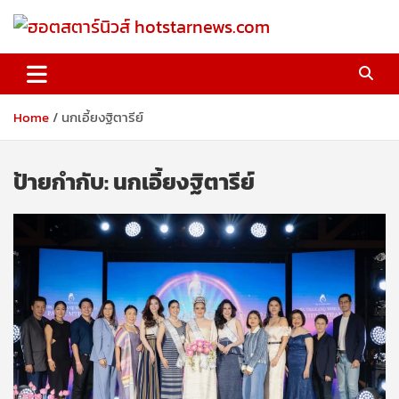
Skip
to
content
ฮอตสตาร์นิวส์ hotstarnews.com
Home
นกเอี้ยงฐิตารีย์
ป้ายกำกับ:
นกเอี้ยงฐิตารีย์